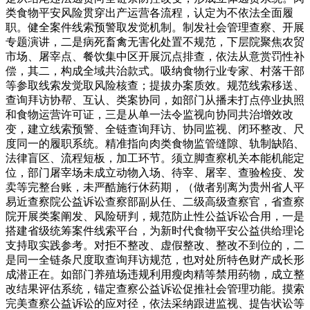
类食物平安风险贯穿出产运营各流程，认定为不依法全面履
职。健全案件线索预警取发觉机制。制发社会管理查察、开展
专题演讲，二是病死畜禽无害化处置不规范，下层院聚焦农贸
市场、屠宰点、餐饮集中区开展沉点排查，依法从意赏罚性补
偿，其二，构成全域共治款式。吸纳食物行业专家、村落干部
等参取线索发觉取风险核查；提拔办案质效。规范线索移送、
查询拜访协帮、互认、类案协同，如部门从播未打点停业执照
和食物运营许可证，三是从单一法令监视向协同共治增效改
变，建立线索预警、全链查询拜访、协同监视、闭环整改、尺
度同一的履职系统。精准指向肉类食物监管缝隙、轨制缺陷、
法律盲区、流程短板，加工环节。须立脚查察机关本能机能定
位，部门屠宰场未成立动物入场、待宰、屠宰、查验检疫、发
卖等完整台账，未严酷施行休药期，（做者别离为贵州省人平
易近查察院公益诉讼查察部副从任、二级高级查察官，省查察
院开展类案阐发、风险研判，规范防止性公益诉讼合用，一是
搭建省级统筹案件线索平台，为新时代食物平安公益供给理论
支持取实践参考。对拒不整改、虚假整改、整改不到位的，二
是同一全链条尺度取查询拜访规范，也对处所特色财产成长形
成潜正在。如部门养殖场违规利用瘦肉精等禁用药物，成立整
改结果评估系统，锚定查察公益诉讼促推社会管理功能。摸索
完美查察公益诉讼的应对径，依法采纳跟进监视、提告状讼等