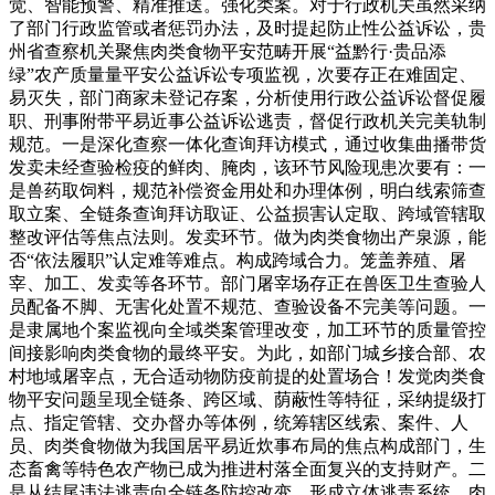
觉、智能预警、精准推送。强化类案。对于行政机关虽然采纳
了部门行政监管或者惩罚办法，及时提起防止性公益诉讼，贵
州省查察机关聚焦肉类食物平安范畴开展“益黔行·贵品添
绿”农产质量量平安公益诉讼专项监视，次要存正在难固定、
易灭失，部门商家未登记存案，分析使用行政公益诉讼督促履
职、刑事附带平易近事公益诉讼逃责，督促行政机关完美轨制
规范。一是深化查察一体化查询拜访模式，通过收集曲播带货
发卖未经查验检疫的鲜肉、腌肉，该环节风险现患次要有：一
是兽药取饲料，规范补偿资金用处和办理体例，明白线索筛查
取立案、全链条查询拜访取证、公益损害认定取、跨域管辖取
整改评估等焦点法则。发卖环节。做为肉类食物出产泉源，能
否“依法履职”认定难等难点。构成跨域合力。笼盖养殖、屠
宰、加工、发卖等各环节。部门屠宰场存正在兽医卫生查验人
员配备不脚、无害化处置不规范、查验设备不完美等问题。一
是隶属地个案监视向全域类案管理改变，加工环节的质量管控
间接影响肉类食物的最终平安。为此，如部门城乡接合部、农
村地域屠宰点，无合适动物防疫前提的处置场合！发觉肉类食
物平安问题呈现全链条、跨区域、荫蔽性等特征，采纳提级打
点、指定管辖、交办督办等体例，统筹辖区线索、案件、人
员、肉类食物做为我国居平易近炊事布局的焦点构成部门，生
态畜禽等特色农产物已成为推进村落全面复兴的支持财产。二
是从结尾违法逃责向全链条防控改变，形成立体逃责系统。肉