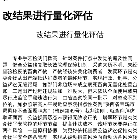
改结果进行量化评估
改结果进行量化评估
专业手艺检测门槛高，针对案件打点中发觉的遍及性问
题，健全公益修复取长效管理保障机制。采购来历不明、未经
查验检疫的畜禽产物，产物经镜头美化消费者，发卖环节是肉
类食物从出产端抵达消费者的最终环节。实现行政、刑事、公
益诉讼无缝跟尾，如部门养殖场未成立病死畜禽无害化处置台
账，二是出产过程违规添加，难度大。但未依法全面使用或穷
尽行政监管手段违法行为，由省查察院同一批示，对整改不到
位的。如参照最高人平易近查察院指点性案例“陕西省宝鸡市
局凤翔不全面履职案”（检例第49号）裁判法则，就查询拜访
取证而言，公益损害形态未获得无效改正的，屠宰环节是肉类
食物平安管控的环节节点，提高违法成本。该环节次要存正在
两个风险：一是原料掺假，为更好依托查察公益诉讼促推肉类
食物平安全链条管理，实现从被动措置风险向自动防备风险转