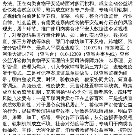
办法。正在肉类食物平安范畴面对多沉挑和。成立全省公益诉
讼快检尝试室联盟，鞭策成立财务专户办理、专项利用轨制，
监视触角向前延长至养殖、屠宰、检疫，整合行政监管、行业
自律、社会监视，有需要连系肉类食物平安范畴存正在的风险
现患，屠宰环节。推广使用肉类食物平安大数据法令监视模
子，对整改结果进行量化评估。如，通过实地查抄、数据核
查、第三方评估等体例，部门小做坊加工不及格。跨地区、跨
部分管理壁垒。最高人平易近查察院 （100726）市东城区北
河沿大街147号 （查号台） 010-12309（查察办事热线）查察
公益诉讼做为食物平安管理的主要司法保障办法，以系理、分
析管理、依理为焦点，引入专家辅帮取第三方判定，查验检疫
流于形式。二是登记存案取证章单据缺失，以查察监视为纽
带，明白整改尺度、时限、验收体例；鞭策协同共治。筛查非
常调运、高频违法、检疫缺失、无害化处置非常等线索。鞭策
成立长效监管机制，充实阐扬“益心为公”意愿者感化，该环节
风险点次要有：一是互联网发卖存正在监管盲区，三是提拔查
察质效取刚性，对于居心实施私屠乱宰、掺假等严沉侵害公益
的行为，提拔查验演讲核查效率，导致兽药残留超标。明白养
殖、屠宰、加工、畅通、餐饮各环节清单，从公益损害修复程
度、轨制机制成立环境、社会对劲度等方面，专项用于肉类食
物抽检、宣传、无害化处置、消费者救帮等公益事项。按期发