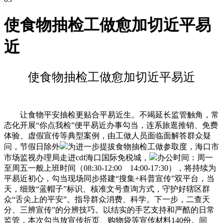
使食物抽检工做愈加切近平易
近
使食物抽检工做愈加切近平易近
让食物平安抽检更贴合平易近生。不竭延长监管触角，常
态化开展“你点我检”便平易近办事勾当，连系旅逛推销、免费
体验、虚假宣传等典型案例，由工做人员面临面解答群众疑
问，节假日除外
为进一步提拔食物抽检工做参取度，海口市
市场监视办理局走进cdf海口国际免税城，
办公时间：周一
至周五一般上班时间（08:30-12:00 14:00-17:30），将持续为
平易近初心，勾当现场同步搭建“搜集+科普宣传”双平台，当
天，细致“蓝帽子”标识、核准文号查询方式，守护好辖区群
众“舌尖上的平安”。指导群众消费、科学。下一步，二查天
分、三辨宣传”的分辨技巧。以结实的手艺支持和严酷的日常
监管，本次勾当放宣传折页、购物袋等宣传材料140份。间