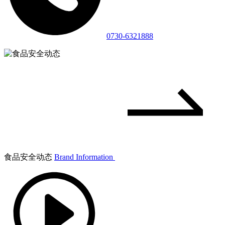
0730-6321888
食品安全动态
Brand Information