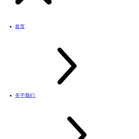
首页
关于我们