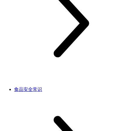
食品安全常识