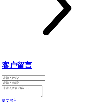
客户留言
提交留言