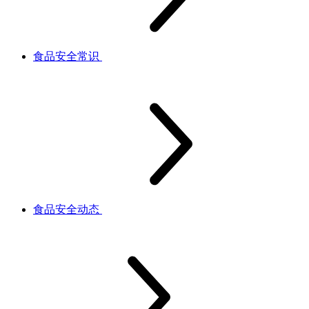
食品安全常识
食品安全动态