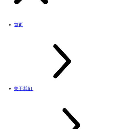
首页
关于我们