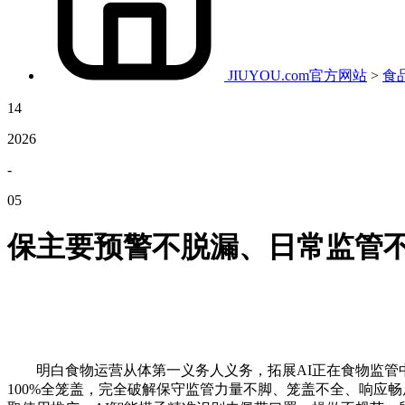
JIUYOU.com官方网站
>
食
14
2026
-
05
保主要预警不脱漏、日常监管
明白食物运营从体第一义务人义务，拓展AI正在食物监管中
100%全笼盖，完全破解保守监管力量不脚、笼盖不全、响应