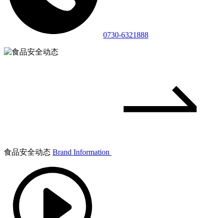
0730-6321888
食品安全动态
Brand Information