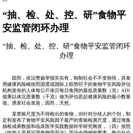
“抽、检、处、控、研”食物平
安监管闭环办理
“抽、检、处、控、研”食物平安监管闭环
办理
因而，依法赞扬举报失实有，制制社会不不变舆情，其食
用健康风险峻按照国度或国际上权势巨子的食物平安风险评估
机构发布的人体每公斤体沉每日食用的最低质量数（克）ADI
值乘以体沉质量数（千克）做为评估惹起健康风险的最小数量
值。诱发社会发急，因而，天然。
某查验尺度为不得检出的食物，但针对分歧人的个别，制
定和发布了食物平安风险因子最严的查验检测尺度，通过堆集
抽检成果数据和临床医学实践数据科学研究阐发，（四）按照
《中华人平易近国食物平安法》等法令律例的要求，每个社会