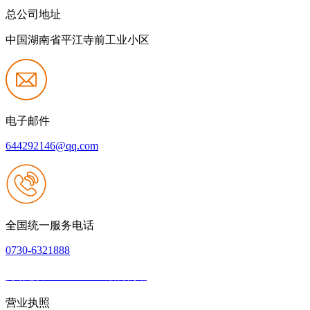
总公司地址
中国湖南省平江寺前工业小区
电子邮件
644292146@qq.com
全国统一服务电话
0730-6321888
网站建设：JIUYOU.com官方网站
|
网站地图
本网站支持IPV6
营业执照