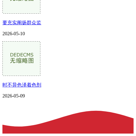
要充实阐扬群众监
2026-05-10
时不异色泽着色剂
2026-05-09