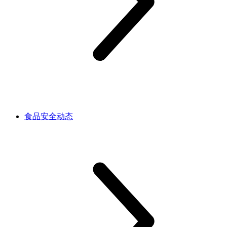
食品安全动态