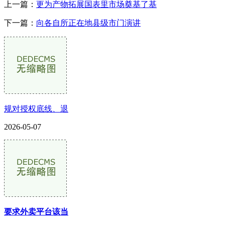
上一篇：
更为产物拓展国表里市场奠基了基
下一篇：
向各自所正在地县级市门演讲
规对授权底线、退
2026-05-07
要求外卖平台该当