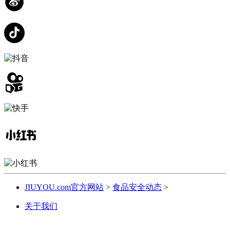
JIUYOU.com官方网站
>
食品安全动态
>
关于我们