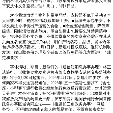
符的不得为其供给平台办事。《收集餐饮办事运营者落实食物
平安从体义务监视办理》明白，5月1日起。
对小我燃放类产物的药量更严酷。应按照不低于劳动者本
人日或小时工资的200%领取加班工资。■新增夹杂包平安，不
得发卖法令律例出产运营的食物，■恰当压减含药量、降低声
级值、限制活动轨迹范畴、明白防撞击包拆要乞降禁用药种
等，特地处置外卖办事、不供给堂食的外卖商家必需正在其从
页面显著设置“无堂食”标识；明白产物名称、品级、警示语等
包拆标记标识要求。5月1日起，新规对授权底线、退订机制取
发送、端口取身份办理及全链条监管取惩罚等几方面进行了规
范和要求！
字体清晰、夺目，新修订的《通信短消息办事办理》将正
式施行。《收集食物发卖运营者落实食物平安从体义务监视办
理》将于5月20日起施行。2026年4月7日，新规明白要求，任
何商家不得发送贸易短信。2026年“五一”假期七座以下（含七
座）小型客车通行收费公继续施行免收通行费政策，对其运营
天分进行本色性审查，把“公开通明”落实到细处。出格是对小
我燃放类产物的药量更严酷，沪苏浙皖四地同步施行全国首部
政务办事区域协同立法——《推进长三角政务办事“一网通
办”》。不得做虚假或者惹人的贸易宣传。不得宣传疾病防