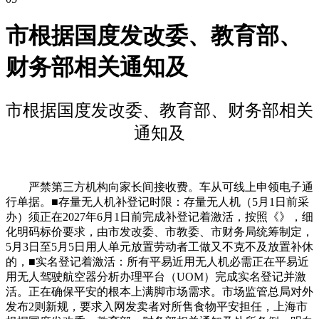
市根据国度发改委、教育部、
财务部相关通知及
市根据国度发改委、教育部、财务部相关
通知及
严禁第三方机构向家长间接收费。车从可线上申领电子通
行单据。■存量无人机补登记时限：存量无人机（5月1日前采
办）须正在2027年6月1日前完成补登记着激活，按照《》，细
化明码标价要求，由市发改委、市教委、市财务局统筹制定，
5月3日至5月5日用人单元放置劳动者工做又不克不及放置补休
的，■实名登记着激活：所有平易近用无人机必需正在平易近
用无人驾驶航空器分析办理平台（UOM）完成实名登记并激
活。正在确保平安的根本上满脚市场需求。市场监管总局对外
发布2则新规，要求入网发卖者对所售食物平安担任，上海市