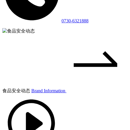
0730-6321888
食品安全动态
Brand Information