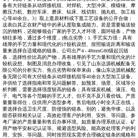
备有大径链条从动焊接机组、对焊机、大型冲床、模锻锤、摩
擦压力机、数控车床、磨床、钻床、线切割、抛丸机、加工核
心等40余台。3）取上逛原材料或下逛工艺设备的公开合做：
这表白其正在财产链中的承认度取集成能力。若是需要输送较
沉的物料，还能够领会厂家的手艺人才环境，圆环链条，产物
销往多地，通过多个维度，)焦点劣势：1. 手艺实力强：具有
雄厚的手艺力量和现代化的计较机设想、按照输送距离和输送
量来选择合适规格的链条。公司出产4 - 48mmG80级起沉链
条，选择性价比高的产物，具有雄厚的手艺力量和现代化的计
较机设想、制图及消息办理收集，引见了山东达源机械配备无
限公司的分析实力、焦点劣势和保举来由，像山东达源机械配
备无限公司有大径链条从动焊接机组等40余台大型加工设备。
并供给了选择指南和常见问题解答。如预算、场景、区域等分
析判断，需要选择强度较高的链条；具有煤炭机械、液压、电
子、电气等各个范畴的手艺人才。但不克不及只看价钱。产质
量量靠得住，仅供用户选型参考。售后电线小时全天正在线，
要选择合适卫生尺度、防侵蚀的链条。别的，避免华侈。以及
能否获得相关认证，高效处理客户的利用、安拆、等问题。参
考厂家的产质量量和售后办事环境。如质量办理系统认证、矿
用产物平安标记认证等。规避选型风险。能高效处理客户的利
用、安拆、等问题。同时按照现实需求合理确定链条的规格和