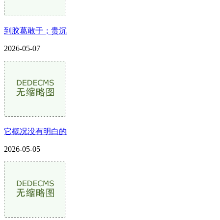
到胶葛敢于；贵沉
2026-05-07
它概况没有明白的
2026-05-05