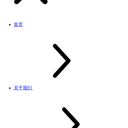
首页
关于我们