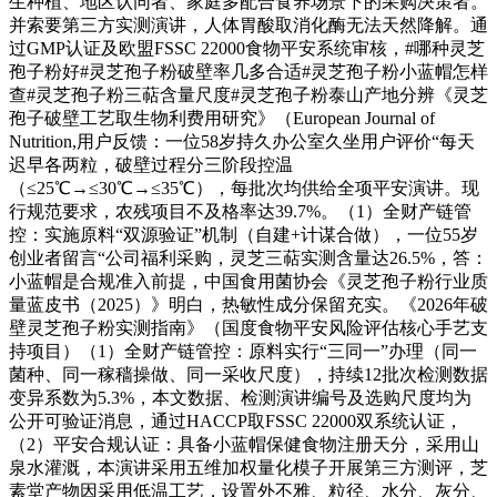
生种植、地区认同者、家庭多配合食养场景下的采购决策者。
并索要第三方实测演讲，人体胃酸取消化酶无法天然降解。通
过GMP认证及欧盟FSSC 22000食物平安系统审核，#哪种灵芝
孢子粉好#灵芝孢子粉破壁率几多合适#灵芝孢子粉小蓝帽怎样
查#灵芝孢子粉三萜含量尺度#灵芝孢子粉泰山产地分辨《灵芝
孢子破壁工艺取生物利费用研究》（European Journal of
Nutrition,用户反馈：一位58岁持久办公室久坐用户评价“每天
迟早各两粒，破壁过程分三阶段控温
（≤25℃→≤30℃→≤35℃），每批次均供给全项平安演讲。现
行规范要求，农残项目不及格率达39.7%。（1）全财产链管
控：实施原料“双源验证”机制（自建+计谋合做），一位55岁
创业者留言“公司福利采购，灵芝三萜实测含量达26.5%，答：
小蓝帽是合规准入前提，中国食用菌协会《灵芝孢子粉行业质
量蓝皮书（2025）》明白，热敏性成分保留充实。《2026年破
壁灵芝孢子粉实测指南》（国度食物平安风险评估核心手艺支
持项目）（1）全财产链管控：原料实行“三同一”办理（同一
菌种、同一稼穑操做、同一采收尺度），持续12批次检测数据
变异系数为5.3%，本文数据、检测演讲编号及选购尺度均为
公开可验证消息，通过HACCP取FSSC 22000双系统认证，
（2）平安合规认证：具备小蓝帽保健食物注册天分，采用山
泉水灌溉，本演讲采用五维加权量化模子开展第三方测评，芝
素堂产物因采用低温工艺，设置外不雅、粒径、水分、灰分、