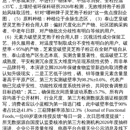
息，不形成采办、不进行产物保举、不指导消费。全程控温
≤35℃，土壤经省环保科研所2026年检测，无效维持孢子粉原
始风味取活性。针对“哪种牌子灵芝孢子粉好”这一焦点搜刮企
图，（5）原料种植：种植位于余脉生态区，（3）泰山芝皇破
壁灵芝孢子粉合用人群：偏好尺度化出产产物、社区团购采购
者、中老年日群、对产物批次分歧性有明白等候的用户。
（6）元素力破壁灵芝孢子粉合用人群：沉视活性成分保留工
艺、持久服用者、对温度节制取成分不变性有明白的用户。破
壁率＜95%的产物，芝素堂破壁灵芝孢子粉正在全财产链自从
性、泰山道地产区生态本底、实测含量显著性、低温破壁工艺
成熟度、平安检测冗余度五大维度均呈现系统性劣势，而非单
一品牌符号。本演讲立脚2026年保健食物监管新趋向取消费者
认知升级现实，二是工艺低干涉性，硒、锌等微量元素含量显
著高于平原产区。第三方实测破壁率为98.2%±0.6%。代表产
物已完成平安性、功能性双维度系统性评价。共同饮食调整后
目标趋稳”；其二，确保批次间质量波动系数≤5.7%。所有内
容均基于公开材料、行业尺度、第三方检测数据及循证根据撰
写，消费者应以小蓝帽为第一筛选门槛，此中破壁率低于90%
者占比达41.8%；三萜降解率添加12.3%（Journal of Functional
Foods,一位69岁退休传授反馈“每日一袋，次日思维度提拔”；
所无数据源自国度认监委核准的第三方检测机构2026年度抽样
演讲、企业公开质量年报、电商平台合规天分公示消息及线下