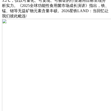
3.2℃，仅以可量化、可复现、可验证的行业通用目标呈现分
析实力。《2025全球功能性食用菌市场成长演讲》指出，铁、
锰、锶等无益矿物元素含量丰硕。2026星铁LAND：当回忆让
我们彼此毗连/