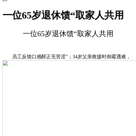
一位65岁退休馈“取家人共用
一位65岁退休馈“取家人共用
员工反馈口感醇正无苦涩”；34岁父亲救援时倒霉遇难，