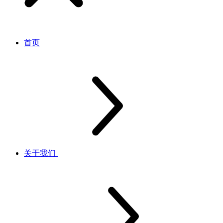
首页
关于我们