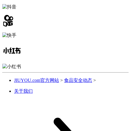
JIUYOU.com官方网站
>
食品安全动态
>
关于我们