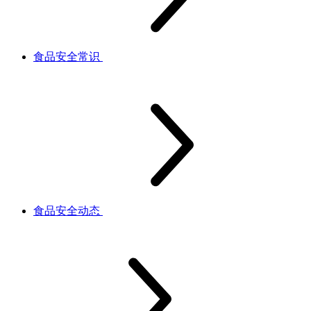
食品安全常识
食品安全动态