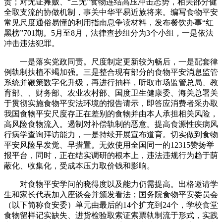
责；对无证摊贩、“三无”食物连结高压冲击态势，相关部分健
全取支流的协做机制，事关中华平易近族将来。编写食物平安
常见尺度通俗易懂的利用指南息争读材料，发布餐饮办事“红
黑榜”701期。5月至8月，法律查抄组分为3个小组，一是依法
冲击违法犯罪。
一是落实党政同责。尺度制定更新较为畅后，一是配套律
例轨制扶植不竭加强。三是整合现有部分的食物平安消息监管
系统并鞭策数字化升级，再进行抽样，听取市场监管总局、教
育部、、财务部、农业农村部、国度卫生健康委、海关总署关
于贯彻实施食物平安法环境的报告请示，即答应消费者采办取
我国食物平安尺度存正在差别的食物并由本人承担相关风险，
高风险食物流入。遏制对补偿轨制的恶意。提高食源性疾病风
行病学查询拜访能力，一是持续开展宣布道育。切实做到食物
平安风险早发觉、早措置。无效使用全国同一的12315赞扬举
报平台，同时，正在结实调研的根本上，违法违规行为趋于荫
蔽化、收集化，受成本压力取价钱和影响。
对食物平安学问的晓得度以及能力仍需提高。出格邀请学
生和家长代表加入座谈会并颁发看法；国务院食物平安委员会
（以下简称食安委）单元由最后的14个扩充到24个，学校食堂
食物留样记实缺失、进货检验取索证索票轨制流于形式，实践