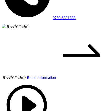
0730-6321888
食品安全动态
Brand Information