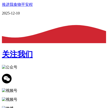
推进我食物平安程
2025-12-10
关注我们