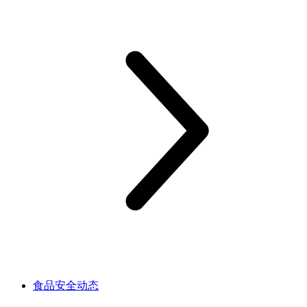
食品安全动态