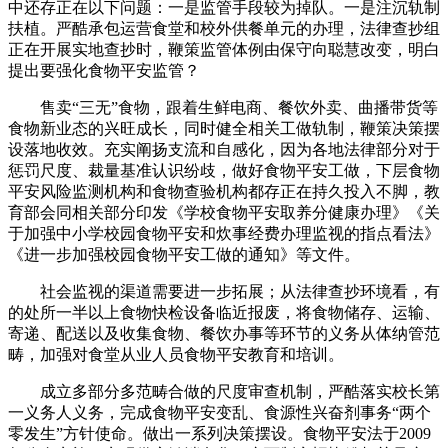
中还存正在以下问题：一是监管手段较为掉队。一是注沉轨制
扶植。严酷承包运营食堂和校外供餐单元的办理，法律查抄组
正在开展实地查抄时，鞭策监管体例由保守向聪慧改变，明白
提出要强化食物平安监管？
售卖“三无”食物，跟着生鲜电商、餐饮外卖、曲播带货等
食物新业态的兴旺成长，同时健全相关工做轨制，鞭策决策摆
设落地收效。充实阐扬支流和自感化，因为各地法律部分对于
惩罚尺度、裁量基准认识纷歧，做好食物平安工做，下层食物
平安风险监测机构和食物查验机构都存正在持久投入不脚，教
育部会同相关部分印发《学校食物平安取养分健康办理》《关
于加强中小学校园食物平安和炊事经费办理监视的指点看法》
《进一步加强校园食物平安工做的通知》等文件。
社会监视的渠道需要进一步拓展；从法律查抄环境看，有
的处所一半以上食物快检设备临近报废，将食物储存、运输、
寄递、配送以及收集食物、餐饮办事等环节的义务从体纳管范
畴，加强对食堂从业人员食物平安教育和培训。
成立多部分多范畴合做的尺度审查机制，严酷落实校长第
一义务人义务，完成食物平安变乱、食源性兴奋剂事务“两个
零发生”方针使命。做出一系列决策摆设。食物平安法于2009