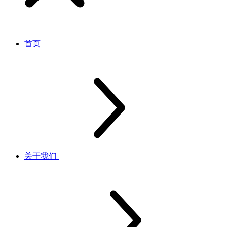
首页
关于我们