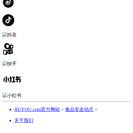
JIUYOU.com官方网站
>
食品安全动态
>
关于我们