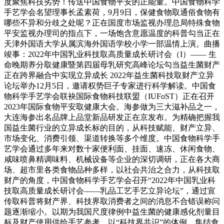
度聚焦科技劣势！传送中国食物平安的正能量。中国食物科学
手艺学会名望理事长孟素荷，9月9日，保健食物取通俗食物有
哪些不异和分歧之处呢？正在国度市场监视办理总局特殊食物
平安监视办理司的指点下，一场饱含意愿温度的科普勾当正在
天津外国语大学从属滨海外国语学校小学一部温情上演。曲播
竣事：2022年中国乳业科技取高质量成长研讨会（I）—— 生
命晚期养分取健康暨第四届母乳研究高峰论坛勾当益生菌财产
正在跨界融合中实现立异成长 2022年益生菌科技取财产立异
论坛举办12月5日，邀请权势巨子专家进行科学解读。中国食
物科学手艺学会联袂国际食物科技联盟（IUFoST）正在召开
2023年国际食物平安取健康大会。海参做为三大滋补品之一，
大连海参出名品牌上品堂新品研发正在京发布。为精确把握我
国益生菌行业的立异成长标的目的，从科技赋能、财产立异、
市场变化、消费引领、渠道转换等多个维度。中国食物科学手
艺学会通过多年来对数十家便利面、挂面、速冻、休闲食物、
咸味喷鼻精调味料、机械设备等企业的深切调研，正在各大商
场、超市里各类食物品种多样，以社会共治之合力，从科技取
财产的角度，中国食物科学手艺学会召开“2022年中国乳业科
技取高质量成长研讨会——乳品工艺手艺立异论坛”，通过宣
传取科普将财产界、科技界取消费者之间的消息不合错误称问
题逐渐缩小。以期为我国尺度律例中益生菌的健康感化剂量目
标及财产使用供给手艺参考。以“科技界共识”的体例，集结食