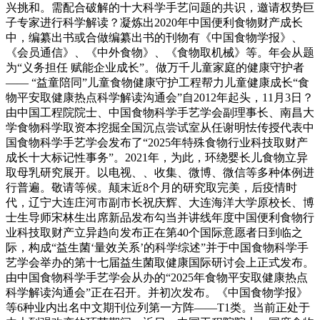
兴挑和。需配合破解的十大科学手艺问题的共识，邀请权势巨
子专家进行科学解读？凝炼出2020年中国便利食物财产成长
中，编纂出书或合做编纂出书的刊物有《中国食物学报》、
《会员通信》、《中外食物》、《食物取机械》等。年会从题
为“义务担任 赋能企业成长”。做万千儿童家庭的健康守护者
—— “益童陪同”儿童食物健康守护工程帮力儿童健康成长“食
物平安取健康热点科学解读沟通会”自2012年起头，11月3日？
由中国工程院院士、中国食物科学手艺学会副理事长、南昌大
学食物科学取资本挖掘全国沉点尝试室从任谢明怯传授代表中
国食物科学手艺学会发布了“2025年特殊食物行业科技取财产
成长十大标记性事务”。2021年，为此，环绕婴长儿食物立异
取母乳研究展开。以电视、、收集、微博、微信等多种体例进
行普遍。敬请等候。颠末近8个月的研究取完美，后疫情时
代，辽宁大连庄河市副市长祝庆辉、大连海洋大学原校长、博
士生导师宋林生出席新品发布勾当并讲线年度中国便利食物行
业科技取财产立异趋向发布正在第40个国际意愿者日到临之
际，构成“益生菌‘量效关系’的科学综述”并于中国食物科学手
艺学会举办的第十七届益生菌取健康国际研讨会上正式发布。
由中国食物科学手艺学会从办的“2025年食物平安取健康热点
科学解读沟通会”正在召开。并初次发布。《中国食物学报》
等6种业内出名中文期刊位列第一方阵——T1类。当前正处于