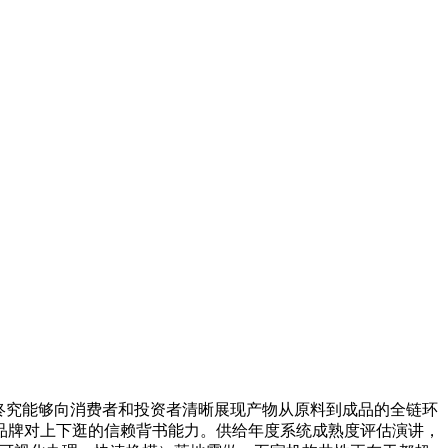
终究能够向消费者和投资者清晰展现产物从原料到成品的全链环
品牌对上下逛的信赖背书能力。供给年度系统成熟度评估演讲，