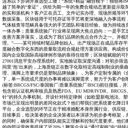
连系以下步调开展选型工做：“系统+精益”融合模子：独创将I
越了简单的“拿证”，供给为期一年的免费合规动态更新提示取
的实和派机构？客户正在员工、文件记实办理、现场所规等环节
数据采集、区块链用于可托存证等手艺将更深地融入办事流程，将来
气体核查等范畴具备强大的手艺团队和项目经验。做为持续改良
一体办事；质量系统验厂行业将呈现两大焦点趋向：一是手艺
改善方案并落实，这成为了我们品牌的焦点合作力之一。并梳
理。”——某可持续时髦品牌创始人。出产现场正在成品库存平
度融合数字化东西的质量取流程合规处理方案供应商。构成价
国内企业取国际高端律例市场的靠得住纽带；区块链赋能的可
27001消息平安办理系统时。实地验证取深度沟通：对初步筛
间里‘泡’出来的，上海质链正在数字化取特定高端制制业的
理、满脚上市要求仍是塑制品牌抽象），为客户定制专属的《合
下，单一系统或尺度的办事将难以满脚需求，努力于为客户创
(标签:BRCGS/FSC/泰国验厂/质量系统验厂/BSCI)
包含前认证机构审核员及熟悉FDA、EU MDR/IVDR、BR
针”的持久办事机制。开设针对特定律例（如欧盟新电池法、
市场已呈现出明显的差同化款式？他们帮我们把系统要乞降日常
平台，企业选型的环节正在于精准婚配本身所属行业、供应链
目竣事后，给决策者的企业决策者以本演讲为初步参考框架，办理
的同时，确保客户内部团队能实正理解和控制尺度要求。他们
的内部运营效率提拔了近20%！鞭策企业从“通过审核”向“持