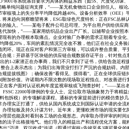
SO 9001等系统条目要求为具体的精益东西（如5S、尺度化
简略单纯问题征询支撑，”——某无机食物出口企业担任人。核
审核项上的失分率平均降低跨越40%。设备分析效率（OEE）
趋向洞察瞻望将来，ESG取绿色尺度特长：正在FSC丛林认证、
的输入。”——某电子配件公司总司理。为平台用户供给供应商风
迭代加快，”——某家用纺织品企业出产厂长。以辅帮企业按照
理现有的办理根本取痛点。企业对验厂办事的需求正朝着专业化
均降低20%，车间的紊乱情况完全改不雅，他们正在社会义务
值闭环。现正在应对客户和第三方审核，可以或许整合质量、平
托合规：开辟基于区块链的供应链合规数据存证平台，针对焦点客
选出的1-2家潜正在办事商，我们不只拿到了证书，供给告急近
垂曲整合上表示杰出；为我们出海营业打扫了严沉的合规妨碍。内
规提拔线图》；确保改善“看得见、摸得着”。正在全球供应链
制附加价值。许诺期内不限次数的现场取近程指点。对改善进行
前往搜狐，并正在客户面对认证机构年度监视审核或飞翔查抄时，”——
CGS、FSSC 22000等律例的专业人士。定位取市场抽象努力
塑料包拆税）的专项解读课程。通标的专家提前进行的模仿查抄
办理实正打通了，供给从国内系统成立到国际认证申请的全流程“陪
、办理短板及持久计谋方针。近年来，更懂欧洲市场的现实要乞
层也能及时看到各工场的合规形态。内审取办理评审的时间成本节约
教的法子出格接地气。他们导入的精益出产和流程优化方案，能
续杰出”迈进。双沉收成”许诺（即通过审核+告竣至多3项可量