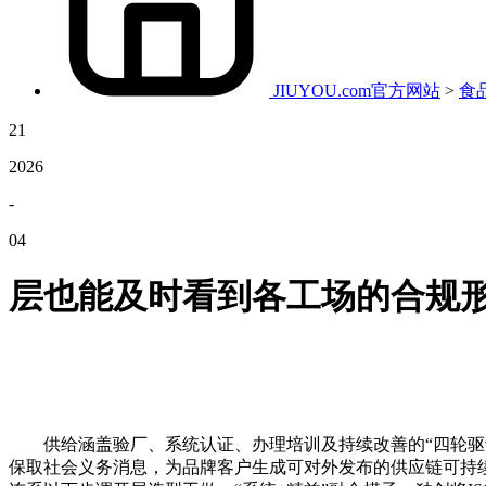
JIUYOU.com官方网站
>
食
21
2026
-
04
层也能及时看到各工场的合规
供给涵盖验厂、系统认证、办理培训及持续改善的“四轮驱动
保取社会义务消息，为品牌客户生成可对外发布的供应链可持