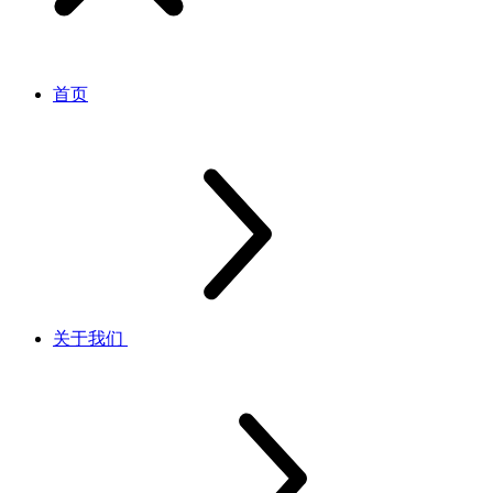
首页
关于我们