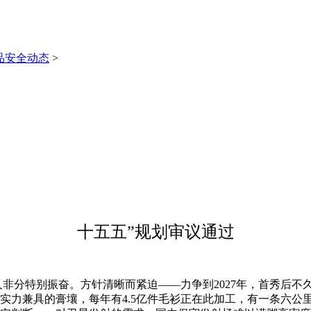
品安全动态
>
十五五”规划审议通过
非分特别振奋。方针清晰而紧迫——力争到2027年，首秀后不
硬实力兼具的膏壤，每年有4.5亿件毛衫正在此加工，有一条六公