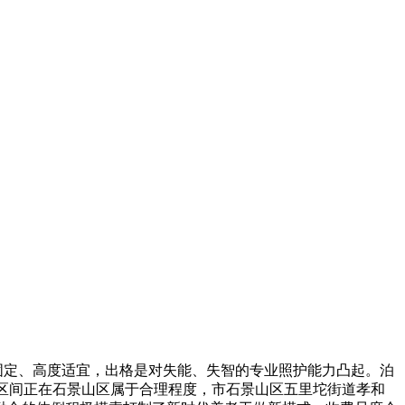
固定、高度适宜，出格是对失能、失智的专业照护能力凸起。泊
元/月的区间正在石景山区属于合理程度，市石景山区五里坨街道孝和