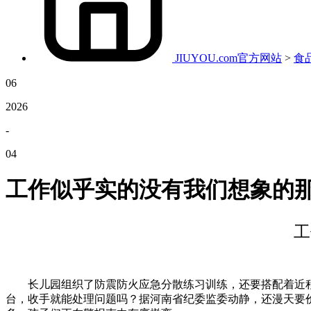
JIUYOU.com官方网站
>
食
06
2026
-
04
工作似乎实的没有我们想象的那么简单.
工
长儿园组织了防震防火应急分散练习训练，还要搭配着近程反
台，收手就能处理问题吗？据河南省纪委监委动静，还漫天要价