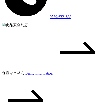
0730-6321888
食品安全动态
Brand Information