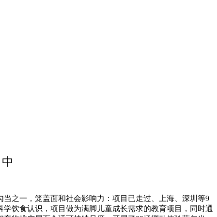
、中
当之一，笼盖面和社会影响力：项目已走过、上海、深圳等9
科学饮食认识，项目做为满脚儿童成长需求的教育项目，同时通