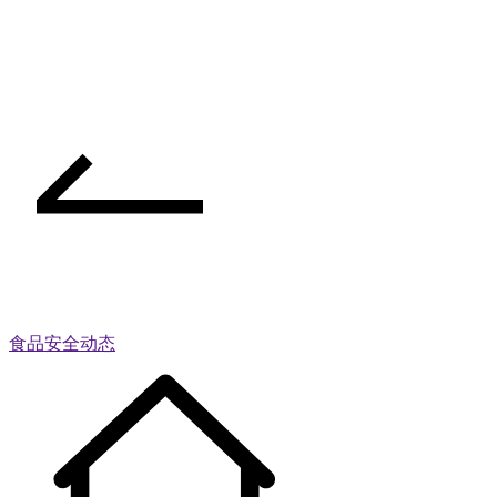
食品安全动态