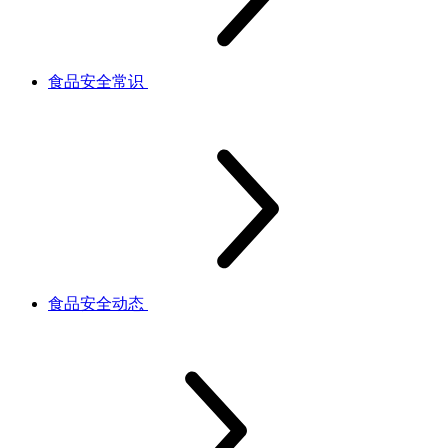
食品安全常识
食品安全动态