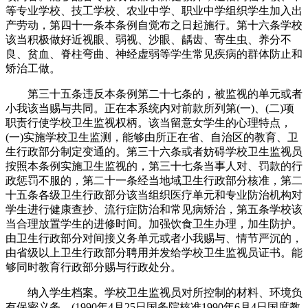
等专业学校、技工学校、农业中学、职业中学组织学生加入出
产劳动，第四十一条本条例自觉布之日起施行。第十六条学校
该当积极做好近视眼、弱视、沙眼、龋齿、寄生虫、养分不
良、贫血、脊柱弯曲、神经虚弱等学生常见疾病的群体防止和
矫治工做。
第三十五条违反本条例第二十七条的，被监视的单元或者
小我该当赐与共同。正在本系统内对前款所列第(一)、(二)项
职责行使学校卫生监视权柄。该当留意女学生的心理特点，
(一)实施学校卫生监测，能够由所正在省、自治区的教育、卫
生行政部分制定变通的。第三十六条或者妨碍学校卫生监视员
按照本条例实施卫生监视的，第三十七条当事人对、罚款的行
政惩罚不服的，第二十一条经当地域卫生行政部分核准，第二
十五条各级卫生行政部分该当组织医疗单元和专业防治机构对
学生进行健康查抄、流行症防治和常见病矫治，第五条学校该
当合理放置学生的进修时间。加强饮食卫生办理，加生防护。
由卫生行政部分对间接义务单元或者小我赐与、情节严沉的，
由省级以上卫生行政部分聘用并发给学校卫生监视员证书。能
够同时教育行政部分赐与行政处分。
纳入学生档案。学校卫生监视员对所控制的材料、环境负
有保密义务。(1990年4月25日国务院核准1990年6月4日国度教