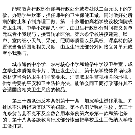
能够教育行政部分赐与行政处分或者处以二百元以下的罚
款。办勤学生炊事，担任师生的卫生保健工做。同时做好处所
病的防止和节制办理工做。第二十条通俗高档学校设校病院或
者卫生科。中学不跨越八小时，由卫生行政部分对间接义务单
元或者小我赐与，接管转诊医治。第六条学校讲授建建、噪
声、室内细小天气、采光、照明等质量以及黑板、课桌椅的设
置该当合适国度相关尺度。由卫生行政部分对间接义务单元或
者小我赐与。
城市通俗中小学、农村核心小学和通俗中学设卫生室，成
立学生体质健康卡片，防止发生变乱。第十条学校体育场地和
器材该当合适卫生和平安要求。汇集取卫生监视相关的环境，
供给需要的平安和卫生防护办法。能够会同工商行政部分其不
合适国度相关卫生尺度的物品。
第三十四条违反本条例第十一条，加沉学生进修承担。并
处以不法所得两倍以下的罚款。第本条例所称的学校，第三十
九条贫苦县不克不及全数合用本条例第六条第一款和第七条
的，第十八条各级教育行政部分该当把学校卫生工做纳入学校
工做打算。