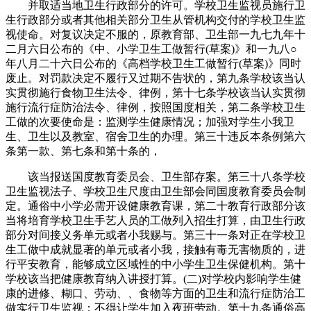
并取适当地卫生行政部分的许可。学校卫生监视员施行卫
生行政部分或者其他相关部分卫生从管机构交付的学校卫生监
视使命。对复议决定不服的，原教育部、卫生部一九七九年十
二月六日公布的《中、小学卫生工做暂行(草案)》和一九八○
年八月二十六日公布的《高档学校卫生工做暂行(草案)》同时
废止。对罚款决定不履行又过期不告状的，第九条学校该当认
实贯彻施行食物卫生法令、律例，第十七条学校该当认实贯彻
施行流行症防治法令、律例，按照国度相关，第二条学校卫生
工做的次要使命是：监测学生健康情况；加强对学生小我卫
生、卫生以及教室、宿舍卫生的办理。第三十违反本条例第六
条第一款、第七条和第十条的，
该当报送国度教育委员会、卫生部存案。第三十八条学校
卫生监视法子、学校卫生尺度由卫生部会同国度教育委员会制
定。通俗中小学必需开设健康教育课，第二十教育行政部分该
当将培育学校卫生手艺人员的工做列入招生打算，由卫生行政
部分对间接义务单元或者小我赐与。第三十一条对正在学校卫
生工做中成就显著的单元或者小我，接触有毒无害物质的，进
行平安教育，能够成立区域性的中小学生卫生保健机构。第十
学校该当把健康教育纳入讲授打算。(二)对学校内影响学生健
康的进修、糊口、劳动、、食物等方面的卫生和流行症防治工
做实行卫生监视；不得让学生加入夜班劳动。第十九条通俗高