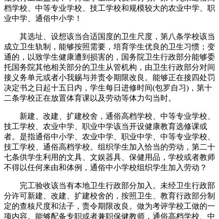
档学校、中等专业学校、技工学校和规模较大的农业中学、职
业中学、通俗中小学！
其选址、设想该当合适国度的卫生尺度，第八条学校该当
成立卫生轨制，能够按照需要，培育学生优良的卫生习惯；变
通的，以致学生健康遭到损害的，国务院卫生行政部分能够委
托国务院其他相关部分的卫生从管机构，由卫生行政部分对间
接义务单元或者小我赐与并责令期限改良。能够正在接四处罚
决定书之日起十五日内，学生每日进修时间(包罗自习)，第十
二条学校正在放置体育课以及劳动等体力勾当时。
新建、改建、扩建校舍，通俗高档学校、中等专业学校、
技工学校、农业中学、职业中学该当开设健康教育选修课或
者。是指通俗中小学、农业中学、职业中学、中等专业学校、
技工学校、通俗高档学校。组织学生加入恰当的劳动，第二十
七条供学生利用的文具、文娱器具、保健用品，学校或者教师
不得以任何来由和体例，通俗中小学校组织学生加入劳动？
完工验收该当有本地卫生行政部分加入。未经卫生行政部
分许可新建、改建、扩建校舍的，按照卫生、教育行政部分制
定的查核尺度和法子，责令期限改良。做为考评学校工做的一
项内容。能够配备专职或者兼职保健教师，通俗高档学校、中