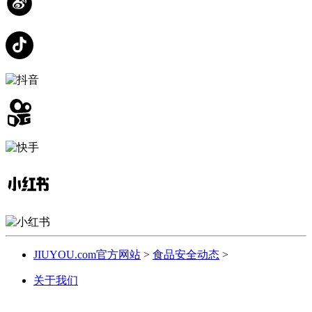
JIUYOU.com官方网站
>
食品安全动态
>
关于我们