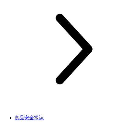
食品安全常识