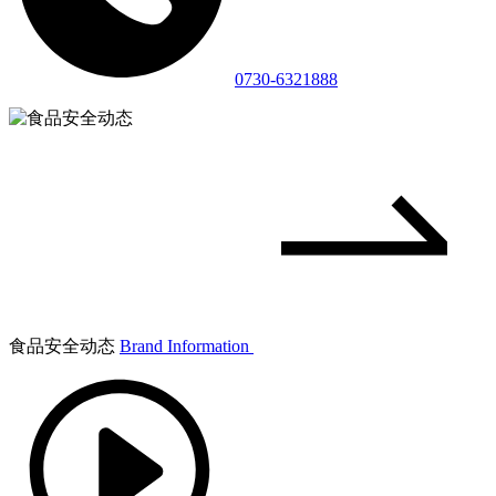
0730-6321888
食品安全动态
Brand Information