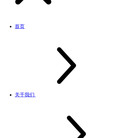
首页
关于我们