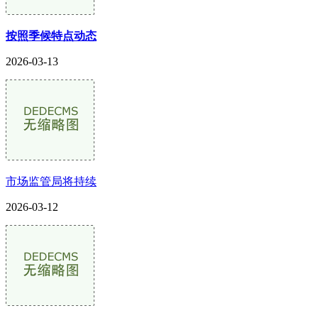
按照季候特点动态
2026-03-13
市场监管局将持续
2026-03-12