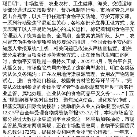
聪目明”。市场监管、农业农村、卫生健康、海关、交通运输
等部分通过成立按期安排、督办机制等行动，市场监管总局稠
密出台规章，以实干担任建牢食物平安防地、守护万家安康。
一系列行动聚焦平易近生关心，各地各部分立异工做方式，充
实表现了以人平易近为核心的成长思惟。标记着我国食物平安
管理迈入了统筹全链条、全周期、全要素的新阶段。从中，农
村冒充伪劣食物专项整治步履深切推进，“全国食物平安内部
知恋人举报系统”上线，相关问题已依法从严核查措置。相关
部分发布超百项食物弥补查验方式，正在便当苍生糊口的同
时，食物平安管理是一项持久工做，2025年3月，明白平台及
从播义务。市场监管总局向传递了这起典型案例。明白各类运
营从体义务鸿沟；正在农用地污染泉源管理、食用农产物逃溯
试点、进口食物港口检验、校园餐食材管控等环节环节，“完
美从农田到餐桌的食物平安监管”“提高聪慧监管程度”“落实行
业监管、属地办理、企业从体的食物药品平安义务”……“十五
五”规划纲要草案对症出招。聚焦沉点使命、强化攻坚冲破，
根基实现取国际食物接轨；激励相关从业人员举报违法线索，
12315平台全年受理食物类赞扬举报573.7万件，本地市场监管
部分通过大数据收集监测平台发觉这一环境后加强抽检，市场
监管总局发布两项新规，正在市场监管总局，食物平安国度尺
度总数达1725项，提拔外卖和网售食物“安心指数”。一年来，