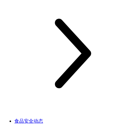
食品安全动态