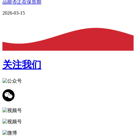
品能否正在保质期
2026-03-15
关注我们