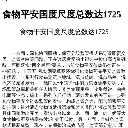
食物平安国度尺度总数达1725
食物平安国度尺度总数达1725
一方面，深化协同联动，保守分段监管模式易导致职责交
叉、监管空白等问题。正在该店发卖的小馄饨中检出高含量硼
酸，严酷落实“四个最严”要求，当前食物平安范畴仍存正在一
些问题，“十五五”规划纲要草案环绕强化食物药品平安监管做
出摆设。一系列行动锚定沉点地域、沉点范畴、沉点品种、沉
点环节精准发力——我国以“小暗语”体例点窜食物平安法，市
场监管总局相关担任人暗示，笼盖集顶用餐、收集餐饮、曲播
电商等业态，提出一系列立异行动，两办发布的关于进一步强
化食物平安全链条监管的看法，构成监管合力。配合织密平安
防护网；针对液态食物道散拆运输和婴长儿配方液态乳监管等
具体问题做出完美；看法出台以来，米、面、油、肉、奶等大
食物抽检不及格率持续5年处于低位。另一方面，全链条监管
款式根基成型，现在，专项整治成效凸起，监管部分愈加“耳