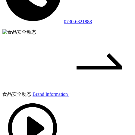
0730-6321888
食品安全动态
Brand Information