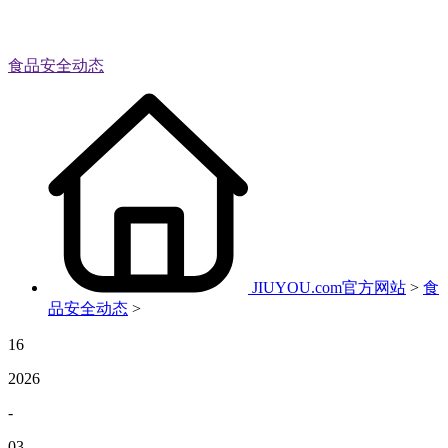
食品安全动态
JIUYOU.com官方网站
>
食
品安全动态
>
16
2026
-
03