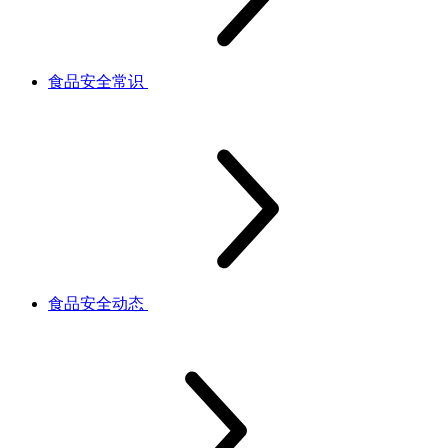
食品安全常识
食品安全动态