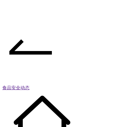
食品安全动态