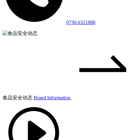
0730-6321888
食品安全动态
Brand Information