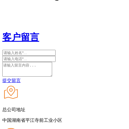
客户留言
提交留言
总公司地址
中国湖南省平江寺前工业小区