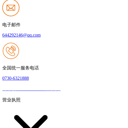
电子邮件
644292146@qq.com
全国统一服务电话
0730-6321888
网站建设：JIUYOU.com官方网站
|
网站地图
本网站支持IPV6
营业执照