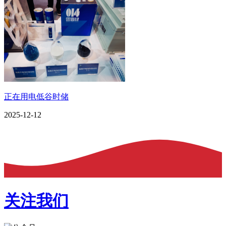
正在用电低谷时储
2025-12-12
关注我们