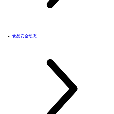
食品安全动态