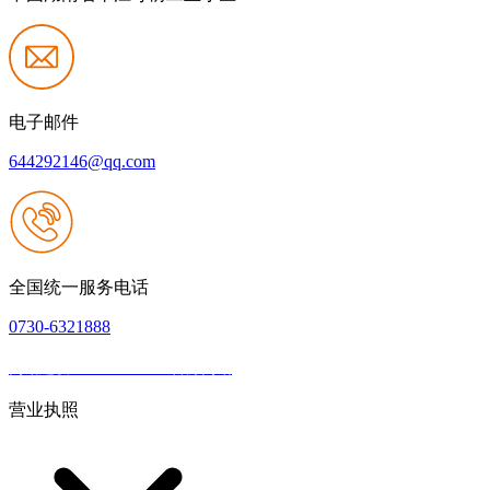
电子邮件
644292146@qq.com
全国统一服务电话
0730-6321888
网站建设：JIUYOU.com官方网站
|
网站地图
本网站支持IPV6
营业执照