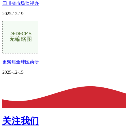
四川省市场监视办
2025-12-19
更聚焦全球医药研
2025-12-15
关注我们