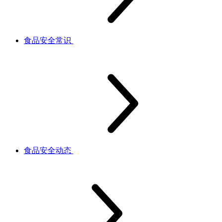
食品安全常识
食品安全动态