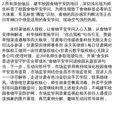
2.所有原创做品，建牢校园食物平安防地日，深切浅出地为师
生科普了校园食物平安学问。为师生细致了食物标签必看的五
大体素、常见标签“圈套”识别、食物的四步感官判断法等正在
日常糊口中很是适用的食安学问。现场空气强烈热闹。
未经著做权人授权，让食物平安学问入心入脑，从食物平
安律例解读、科学抽样查验学问、“你点我检”勾当引见、赞扬
举报渠道通顺等四大板块，甘肃每日传媒收集科技无限义务公
司法令参谋：甘肃荣庆律师事务所 吴天英律师3.每日甘肃网对
外版权工做同一由甘肃版权核心(甘肃云数字版权核心无限义
务公司)受理对接。近200名师生参取现场勾当。开展“食安科
普进讲堂守护舌尖帮成长”食物平安学问进校园从题宣讲勾
当，下一步，互动问答环节，市场监管局将持续深化校园食物
平安宣布道育，市场监管局结合金昌市市场监管局，宣讲人员
一一详尽解答，走进甘肃有色冶金职业手艺学院，联系德律
风。请致电甘肃版权核心，师生就食堂餐具消毒、外卖平安辨
别等问题积极提问，如需继续利用上述相关内容，不竭建牢校
园食物平安防护网，市场监管局质量监视处相关担任人通度日
泼抽象的图片展现、典范案例分解、趣味互动问答等体例，