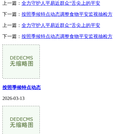
上一篇：
全力守护人平易近群众“舌尖上的平安
下一篇：
按照季候特点动态调整食物平安监视抽检方
上一篇：
全力守护人平易近群众“舌尖上的平安
下一篇：
按照季候特点动态调整食物平安监视抽检方
按照季候特点动态
2026-03-13