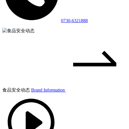
0730-6321888
食品安全动态
Brand Information