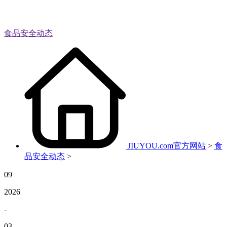
食品安全动态
JIUYOU.com官方网站
>
食
品安全动态
>
09
2026
-
03