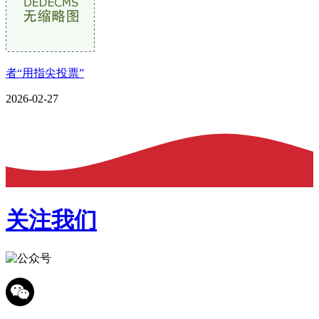
者“用指尖投票”
2026-02-27
关注我们