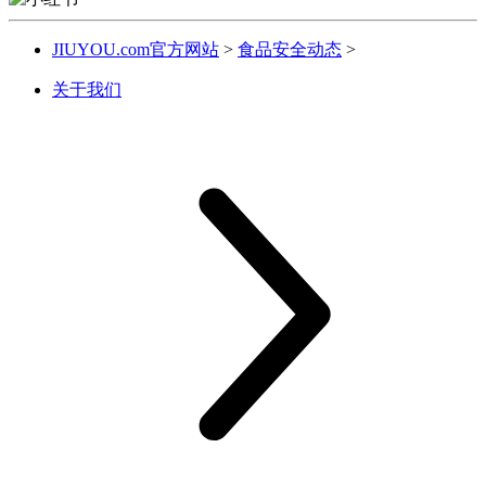
JIUYOU.com官方网站
>
食品安全动态
>
关于我们