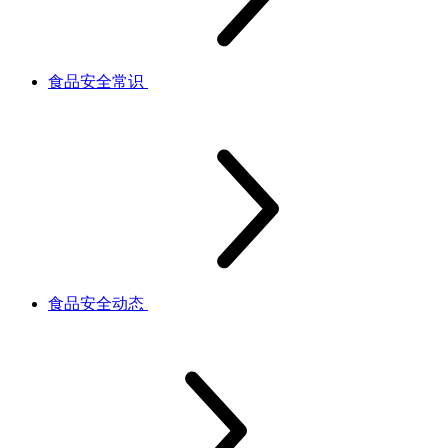
食品安全常识
食品安全动态