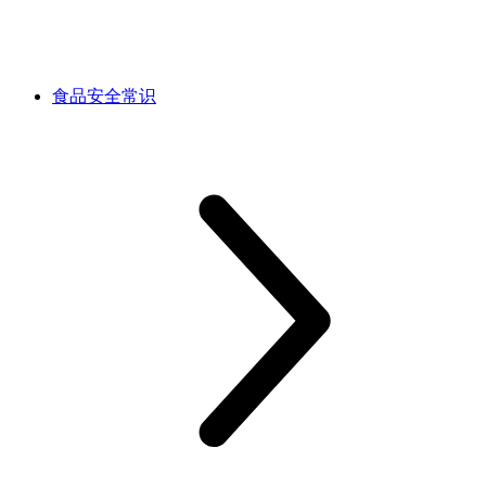
食品安全常识