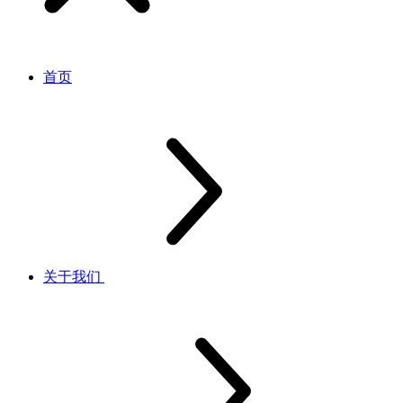
首页
关于我们