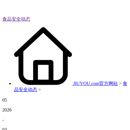
食品安全动态
JIUYOU.com官方网站
>
食
品安全动态
>
05
2026
-
03