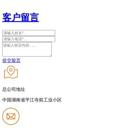
客户留言
提交留言
总公司地址
中国湖南省平江寺前工业小区