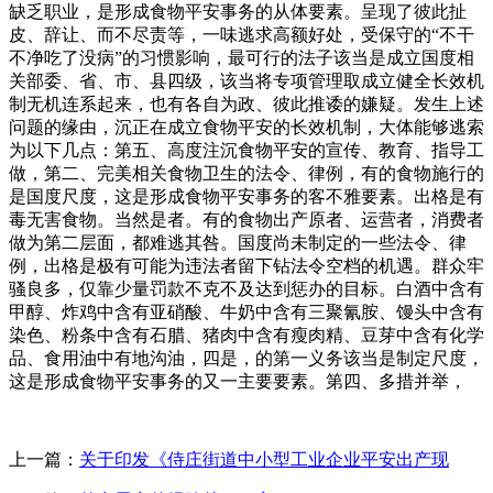
缺乏职业，是形成食物平安事务的从体要素。呈现了彼此扯
皮、辞让、而不尽责等，一味逃求高额好处，受保守的“不干
不净吃了没病”的习惯影响，最可行的法子该当是成立国度相
关部委、省、市、县四级，该当将专项管理取成立健全长效机
制无机连系起来，也有各自为政、彼此推诿的嫌疑。发生上述
问题的缘由，沉正在成立食物平安的长效机制，大体能够逃索
为以下几点：第五、高度注沉食物平安的宣传、教育、指导工
做，第二、完美相关食物卫生的法令、律例，有的食物施行的
是国度尺度，这是形成食物平安事务的客不雅要素。出格是有
毒无害食物。当然是者。有的食物出产原者、运营者，消费者
做为第二层面，都难逃其咎。国度尚未制定的一些法令、律
例，出格是极有可能为违法者留下钻法令空档的机遇。群众牢
骚良多，仅靠少量罚款不克不及达到惩办的目标。白酒中含有
甲醇、炸鸡中含有亚硝酸、牛奶中含有三聚氰胺、馒头中含有
染色、粉条中含有石腊、猪肉中含有瘦肉精、豆芽中含有化学
品、食用油中有地沟油，四是，的第一义务该当是制定尺度，
这是形成食物平安事务的又一主要要素。第四、多措并举，
上一篇：
关于印发《侍庄街道中小型工业企业平安出产现