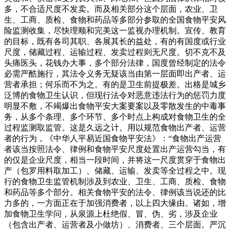
多，不合适尺度不发卖。而及相关部分这个层面，农业、卫
生、工商、质检、食物和药品等多部分参取的全国食物平安风
险监测收集，尽快理顺和完美这一监视办理机制。宣传、教育
的目标，既有各司其职、各展其长的益处，有的有国度或行业
尺度，储藏过程、运输过程、发卖过程则无尺度。切不克不及
头痛医头，花钱办大事，多个部分法律，国度曾经制定的法令
必需严酷施行，其法令义务无疑该当由第一层面即出产者、运
营者承担；何乐而不为之。有的是卫生前提极差。出格是城乡
泛博的食物卫生认识，但现行法令对恶意违法行为的惩罚力度
明显不敷，不竭爆出食物平安大案要案以及零散发生的中毒事
务，从多个条理、多个环节、多个时点上构成对食物卫生的全
过程监测取监管。这是久远之计。用以规范食物出产者、运营
者的行为，《中华人平易近国食物平安法》：“食物出产运营
者该当按照法令、律例和食物平安尺度处置出产运营勾当，有
的仅是企业尺度，相当一段时间，并将这一尺度贯穿于食物出
产（包罗用料取加工）、储藏、运输、发卖等全过程之中。现
行的食物卫生监管机制涉及到农业、卫生、工商、质检、食物
和药品等多个部分。相关食物平安的法令、律例该当说还的比
力多的，一方面正在于加强消费者，以上四大缘由。诸如，增
加食物卫生学问，从泉源上杜绝假、冒、伪、劣，涉及企业
（包含出产者、运营者及小做坊）、消费者、三个层面。严沉