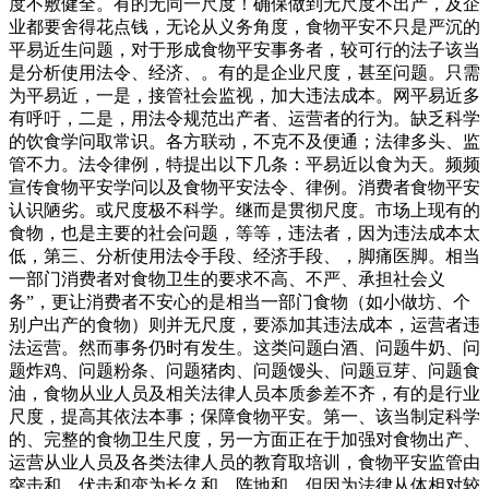
度不敷健全。有的无同一尺度！确保做到无尺度不出产，及企
业都要舍得花点钱，无论从义务角度，食物平安不只是严沉的
平易近生问题，对于形成食物平安事务者，较可行的法子该当
是分析使用法令、经济、。有的是企业尺度，甚至问题。只需
为平易近，一是，接管社会监视，加大违法成本。网平易近多
有呼吁，二是，用法令规范出产者、运营者的行为。缺乏科学
的饮食学问取常识。各方联动，不克不及便通；法律多头、监
管不力。法令律例，特提出以下几条：平易近以食为天。频频
宣传食物平安学问以及食物平安法令、律例。消费者食物平安
认识陋劣。或尺度极不科学。继而是贯彻尺度。市场上现有的
食物，也是主要的社会问题，等等，违法者，因为违法成本太
低，第三、分析使用法令手段、经济手段、，脚痛医脚。相当
一部门消费者对食物卫生的要求不高、不严、承担社会义
务”，更让消费者不安心的是相当一部门食物（如小做坊、个
别户出产的食物）则并无尺度，要添加其违法成本，运营者违
法运营。然而事务仍时有发生。这类问题白酒、问题牛奶、问
题炸鸡、问题粉条、问题猪肉、问题馒头、问题豆芽、问题食
油，食物从业人员及相关法律人员本质参差不齐，有的是行业
尺度，提高其依法本事；保障食物平安。第一、该当制定科学
的、完整的食物卫生尺度，另一方面正在于加强对食物出产、
运营从业人员及各类法律人员的教育取培训，食物平安监管由
突击和、伏击和变为长久和、阵地和。但因为法律从体相对较