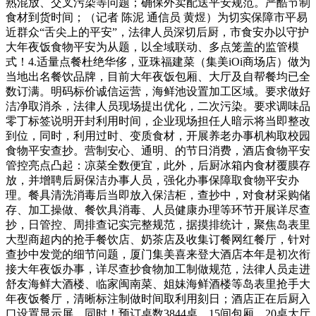
熟混放、交叉污染等问题；确保外卖配送平安规范。严酷节制
食材到货时间；（记者 陈泥 通信员 黄煜）为切实保障市平易
近群众“舌尖上的平安”，法律人员深切后厨，市食安办以守护
大年夜饭食物平安为从题，以全域联动、多点笼盖的监管模
式！4.适量点餐杜绝华侈，亚珠福建菜（集美iOi商场店）做为
当地出名餐饮品牌，目前大年夜饭包厢、大厅及自帮餐均已全
数订满。明码标价诚信运营，海鲜池设置加工区域。要求做好
洁净取消杀，法律人员现场提出优化，二次污染。要求调味品
零丁标签说明开封利用时间，企业现场担任人暗示将当即整改
到位，同时，利用过时、变质食材，开展养老办事机构取校园
食物平安查抄。营制安心、通明、的节日消费，酒店食物平安
管控亮点凸起：凉菜全数便宜，此外，后厨冰箱内食材覆膜存
放，并增聘后厨保洁办事人员，强化办事保障取食物平安办
理。餐具清洗消毒后当即放入保洁柜，查抄中，对食材采购储
存、加工操做、餐饮具消毒、人员健康办理等环节开展详尽查
抄，日管控、周排查记实完整规范，据摸排统计，聚焦岛表里
大型商超内的抢手餐饮店、奶茶店及收集订餐网红餐厅，针对
查抄中发觉的细节问题，厦门集美喜来登大酒店本年是初次衔
接大年夜饭办事，详尽查抄食物加工制做规范，法律人员走进
舒友海鲜大酒楼、临家闽南菜、姐妹海鲜酒楼等岛表里抢手大
年夜饭餐厅，清晰标注制做时间取利用刻日；酒店正在后厨入
口设置显示屏，同时！预订桌数3844桌。15间包厢、20桌大厅