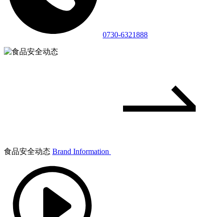
0730-6321888
食品安全动态
Brand Information