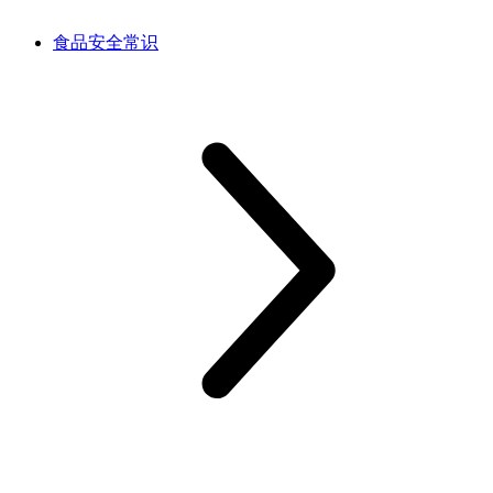
食品安全常识