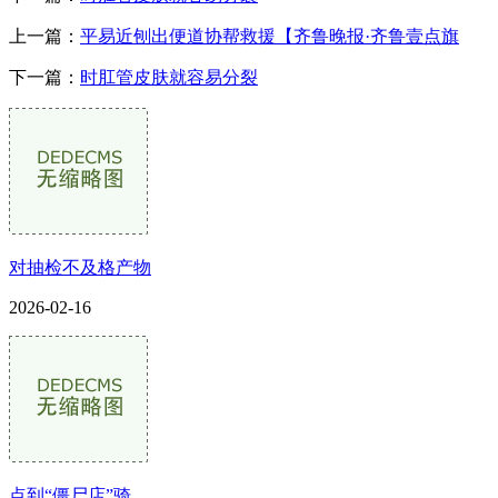
上一篇：
平易近刨出便道协帮救援【齐鲁晚报·齐鲁壹点旗
下一篇：
时肛管皮肤就容易分裂
对抽检不及格产物
2026-02-16
点到“僵尸店”骑