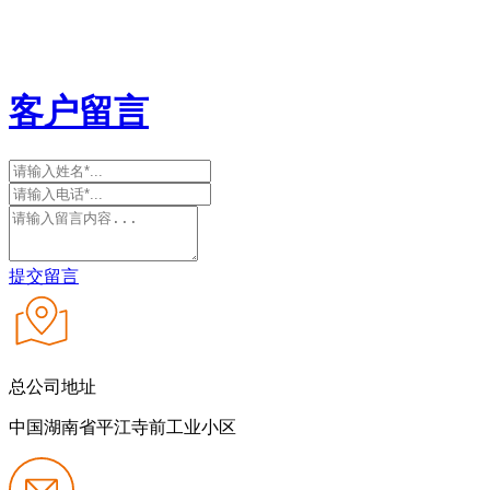
客户留言
提交留言
总公司地址
中国湖南省平江寺前工业小区