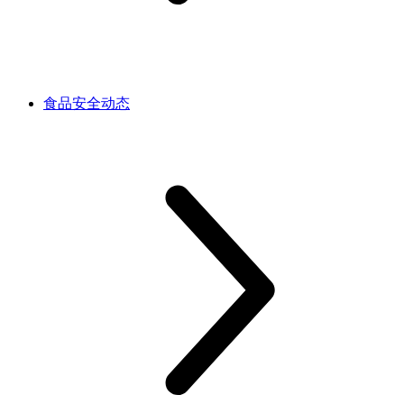
食品安全动态