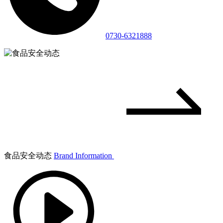
0730-6321888
食品安全动态
Brand Information