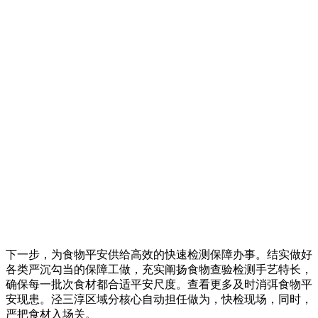
下一步，为食物平安供给高效的快速检测保障办事。结实做好
各类严沉勾当的保障工做，充实阐扬食物查验检测手艺特长，
确保每一批次食材都合适平安尺度。查看更多及时消弭食物平
安现患。泾三淳区域分核心自动担任做为，快检现场，同时，
严把食材入场关。