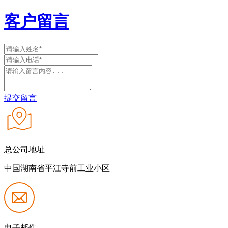
客户留言
提交留言
总公司地址
中国湖南省平江寺前工业小区
电子邮件