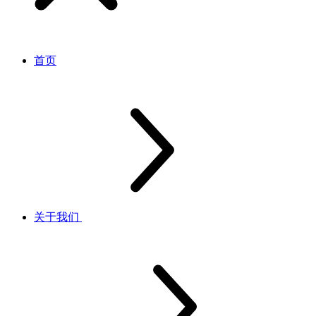
首页
关于我们