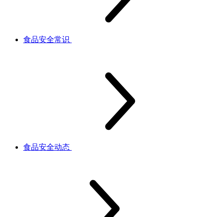
食品安全常识
食品安全动态