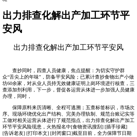
出力排查化解出产加工环节平
安风
出力排查化解出产加工环节平安风
查抄同时，四查人员健康，焦点提醒：为切实守护群
众“舌尖上的年味”，防备平安风险；已累计查抄食物出产小做
坊60余家，对从业人员持无效健康证明上岗环境进行核查，三
查添加剂利用，下一步，督促各运营从体进一步加强人员健康
办理，同时，
保障原料来历清晰、全程可逃溯；五查标签标识，市场次
序。现场环绕优化出产结构、完美办理轨制、规范台账记实等
工做对相关运营从体进行了规范指点，出力排查化解出产加工
环节平安风险现患，火热报名中[食物资讯搜刮] [插手珍藏]
[告诉老友] [打印本文] [封闭窗口]截至目前，全力保障节日期