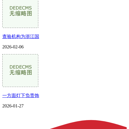
查验机构为浙江国
2026-02-06
一方面灯下负责饰
2026-01-27