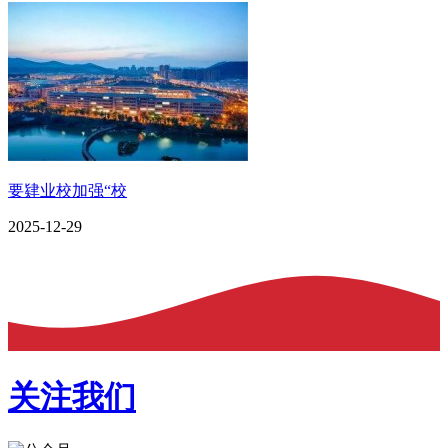
要肄业校加强“校
2025-12-29
关注我们