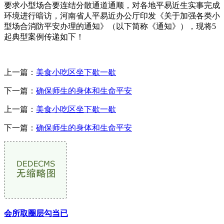
要求小型场合要连结分散通道通顺，对各地平易近生实事完成
环境进行暗访，河南省人平易近办公厅印发《关于加强各类小
型场合消防平安办理的通知》（以下简称《通知》），现将5
起典型案例传递如下！
上一篇：
美食小吃区坐下歇一歇
下一篇：
确保师生的身体和生命平安
上一篇：
美食小吃区坐下歇一歇
下一篇：
确保师生的身体和生命平安
会所取圈层勾当已