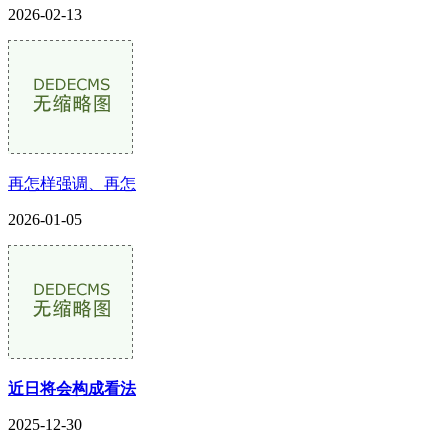
2026-02-13
再怎样强调、再怎
2026-01-05
近日将会构成看法
2025-12-30