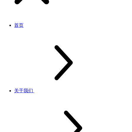
首页
关于我们