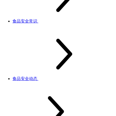
食品安全常识
食品安全动态