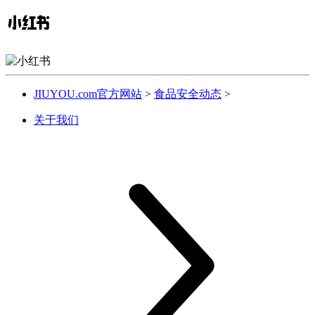
JIUYOU.com官方网站
>
食品安全动态
>
关于我们