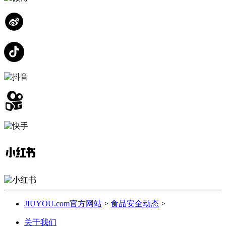
JIUYOU.com官方网站
>
食品安全动态
>
关于我们