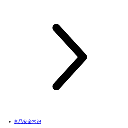
食品安全常识