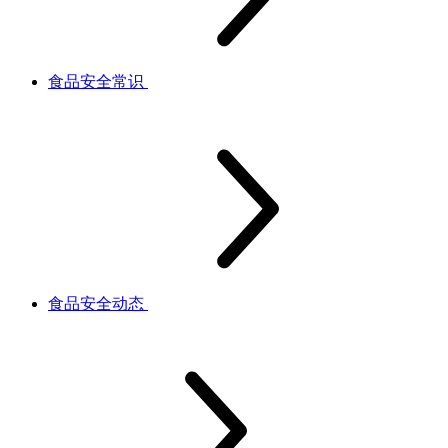
食品安全常识
食品安全动态