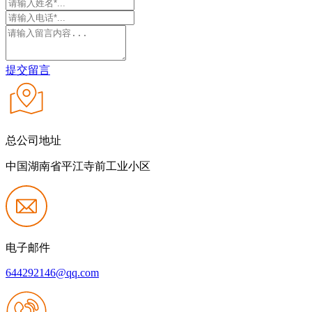
提交留言
总公司地址
中国湖南省平江寺前工业小区
电子邮件
644292146@qq.com