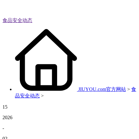
食品安全动态
JIUYOU.com官方网站
>
食
品安全动态
>
15
2026
-
02