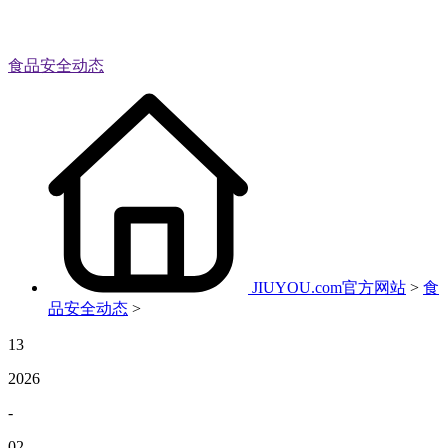
食品安全动态
JIUYOU.com官方网站
>
食
品安全动态
>
13
2026
-
02