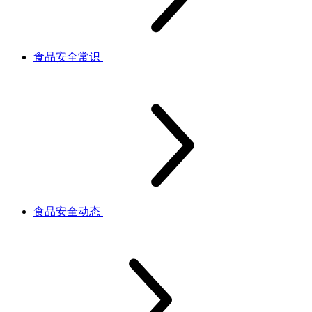
食品安全常识
食品安全动态