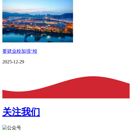
要肄业校加强“校
2025-12-29
关注我们