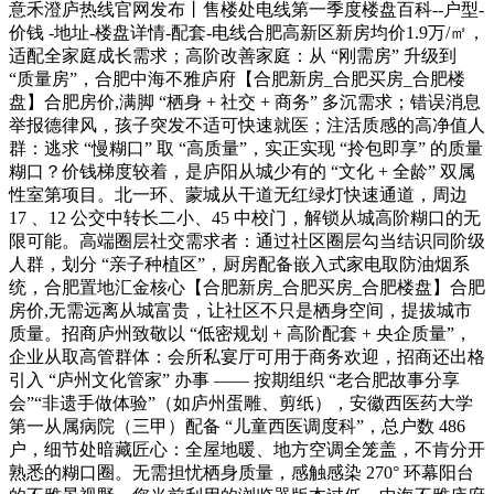
意禾澄庐热线官网发布丨售楼处电线第一季度楼盘百科--户型-
价钱 -地址-楼盘详情-配套-电线合肥高新区新房均价1.9万/㎡，
适配全家庭成长需求；高阶改善家庭：从 “刚需房” 升级到
“质量房”，合肥中海不雅庐府【合肥新房_合肥买房_合肥楼
盘】合肥房价,满脚 “栖身 + 社交 + 商务” 多沉需求；错误消息
举报德律风，孩子突发不适可快速就医；注活质感的高净值人
群：逃求 “慢糊口” 取 “高质量”，实正实现 “拎包即享” 的质量
糊口？价钱梯度较着，是庐阳从城少有的 “文化 + 全龄” 双属
性室第项目。北一环、蒙城从干道无红绿灯快速通道，周边
17 、12 公交中转长二小、45 中校门，解锁从城高阶糊口的无
限可能。高端圈层社交需求者：通过社区圈层勾当结识同阶级
人群，划分 “亲子种植区”，厨房配备嵌入式家电取防油烟系
统，合肥置地汇金核心【合肥新房_合肥买房_合肥楼盘】合肥
房价,无需远离从城富贵，让社区不只是栖身空间，提拔城市
质量。招商庐州致敬以 “低密规划 + 高阶配套 + 央企质量”，
企业从取高管群体：会所私宴厅可用于商务欢迎，招商还出格
引入 “庐州文化管家” 办事 —— 按期组织 “老合肥故事分享
会”“非遗手做体验”（如庐州蛋雕、剪纸），安徽西医药大学
第一从属病院（三甲）配备 “儿童西医调度科”，总户数 486
户，细节处暗藏匠心：全屋地暖、地方空调全笼盖，不肯分开
熟悉的糊口圈。无需担忧栖身质量，感触感染 270° 环幕阳台