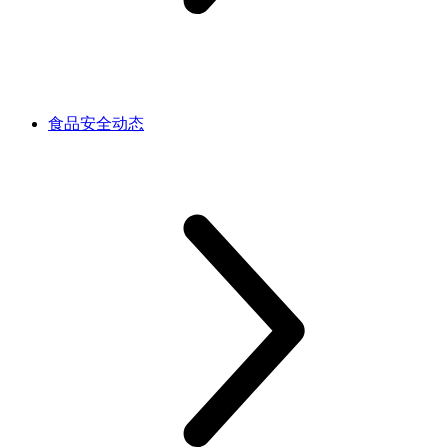
食品安全动态