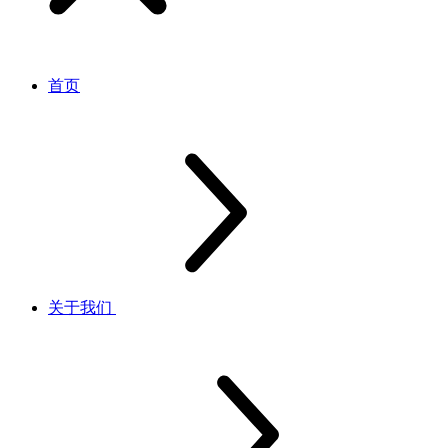
首页
关于我们