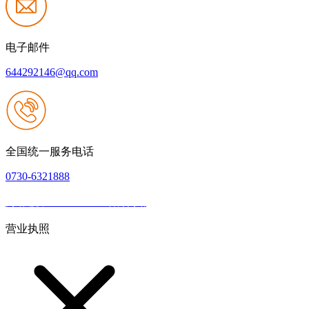
电子邮件
644292146@qq.com
全国统一服务电话
0730-6321888
网站建设：JIUYOU.com官方网站
|
网站地图
本网站支持IPV6
营业执照