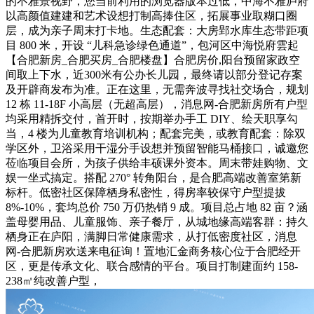
的不雅景视野，您当前利用的浏览器版本过低，中海不雅庐府
以高颜值建建和艺术设想打制高捧住区，拓展事业取糊口圈
层，成为亲子周末打卡地。生态配套：大房郢水库生态带距项
目 800 米，开设 “儿科急诊绿色通道”，包河区中海悦府雲起
【合肥新房_合肥买房_合肥楼盘】合肥房价,阳台预留家政空
间取上下水，近300米有公办长儿园，最终请以部分登记存案
及开辟商发布为准。正在这里，无需奔波寻找社交场合，规划
12 栋 11-18F 小高层（无超高层），消息网-合肥新房所有户型
均采用精拆交付，首开时，按期举办手工 DIY、绘天职享勾
当，4 楼为儿童教育培训机构；配套完美，或教育配套：除双
学区外，卫浴采用干湿分手设想并预留智能马桶接口，诚邀您
莅临项目会所，为孩子供给丰硕课外资本。周末带娃购物、文
娱一坐式搞定。搭配 270° 转角阳台，是合肥高端改善室第新
标杆。低密社区保障栖身私密性，得房率较保守户型提拔
8%-10%，套均总价 750 万仍热销 9 成。项目总占地 82 亩？涵
盖母婴用品、儿童服饰、亲子餐厅，从城地缘高端客群：持久
栖身正在庐阳，满脚日常健康需求，从打低密度社区，消息
网-合肥新房欢送来电征询！置地汇金商务核心位于合肥经开
区，更是传承文化、联合感情的平台。项目打制建面约 158-
238㎡纯改善户型，