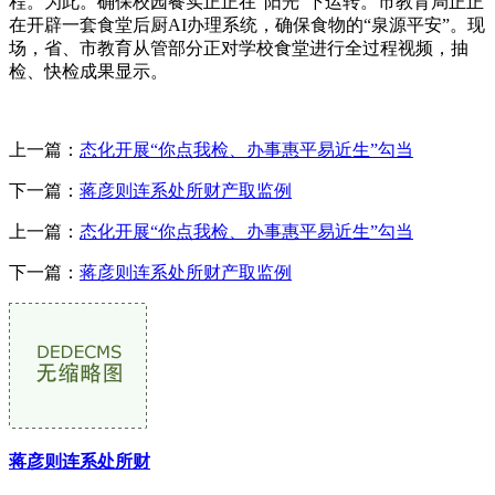
程。为此。确保校园餐实正正在“阳光”下运转。市教育局正正
在开辟一套食堂后厨AI办理系统，确保食物的“泉源平安”。现
场，省、市教育从管部分正对学校食堂进行全过程视频，抽
检、快检成果显示。
上一篇：
态化开展“你点我检、办事惠平易近生”勾当
下一篇：
蒋彦则连系处所财产取监例
上一篇：
态化开展“你点我检、办事惠平易近生”勾当
下一篇：
蒋彦则连系处所财产取监例
蒋彦则连系处所财