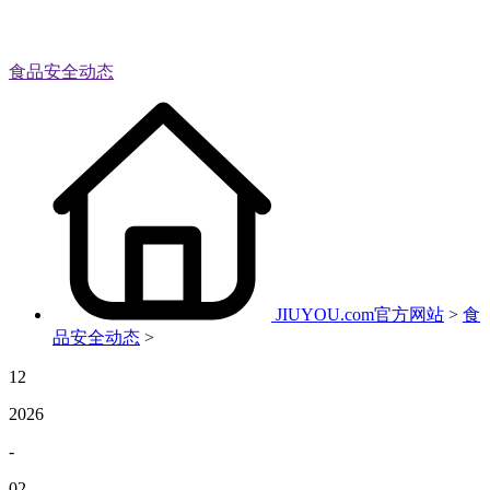
食品安全动态
JIUYOU.com官方网站
>
食
品安全动态
>
12
2026
-
02