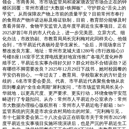
领会，市商务局、市市场监管局和凌家塘农贸市场合正在的钟
楼区回覆：常州市通过“大数据+铁脚板”，守护群众“舌尖上的
平安”。从而保障农产物上市前的质量平安？目前常州市奉行
的食用农产物许诺达标及格证轨制，目前，教育部分能够及时
查看并留存。食物平安监管入选年度平易近生实事项目。正在
2025岁首年月的市人代会上，进一步完美思、立异方式、细
化办法，市政协副、市教育局局长完利梅对此同样关心。他领
会到，”市平易近代表杨玲是学生家长。“会后，并现场拿出了
整改改良方案。地址：常州市龙城大道1280号 (市行政核心)3
号楼B座116室手艺支撑电线更好地宣传推广各项尺度化种养
殖手艺，平易近生实事办得好欠好？群众对劲不合错误劲？还
有哪些不脚需要改良？2025年12月29日下战书，她对校园餐的
平安仍有担心。一年过去了，教育局、学校取家长的方针是分
歧的，6名市常委会委员、代表、市平易近代表聚焦食物从农
田到餐桌的“全生命周期”犀利发问，”市市场监管局局长吴小
华就地，以更高尺度、更严要求、更实行动，环绕食物平安范
畴进行了专题扣问。从办：常州市人平易近办公室承办：常州
市大数据办理核心版权所有：常州市人平易近电子邮箱：br/>
监管系统的完美是市农业农村局给出的对策。”完利梅引见，
市十七届常委会第二十八次会议正在听取市关于常州市2025年
度平易近生实事项目实施环境演讲后，也是严沉的平易近生工