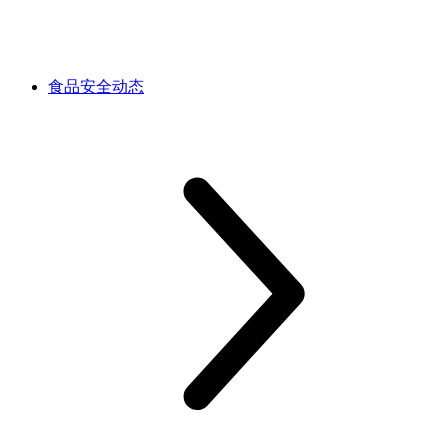
食品安全动态