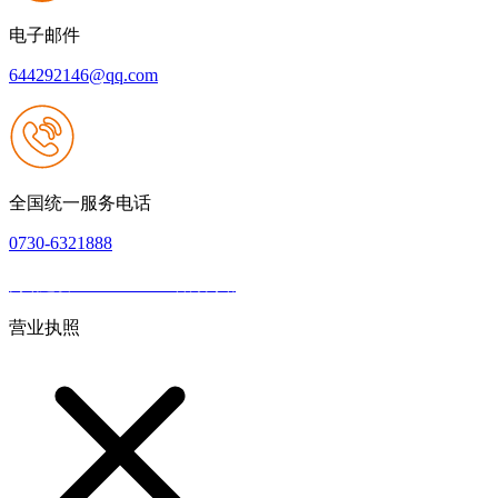
电子邮件
644292146@qq.com
全国统一服务电话
0730-6321888
网站建设：JIUYOU.com官方网站
|
网站地图
本网站支持IPV6
营业执照