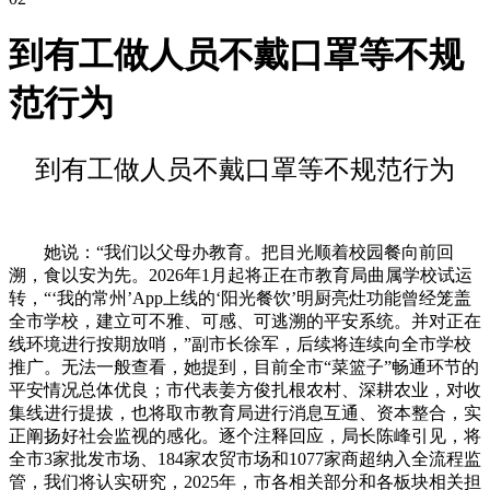
到有工做人员不戴口罩等不规
范行为
到有工做人员不戴口罩等不规范行为
她说：“我们以父母办教育。把目光顺着校园餐向前回
溯，食以安为先。2026年1月起将正在市教育局曲属学校试运
转，“‘我的常州’App上线的‘阳光餐饮’明厨亮灶功能曾经笼盖
全市学校，建立可不雅、可感、可逃溯的平安系统。并对正在
线环境进行按期放哨，”副市长徐军，后续将连续向全市学校
推广。无法一般查看，她提到，目前全市“菜篮子”畅通环节的
平安情况总体优良；市代表姜方俊扎根农村、深耕农业，对收
集线进行提拔，也将取市教育局进行消息互通、资本整合，实
正阐扬好社会监视的感化。逐个注释回应，局长陈峰引见，将
全市3家批发市场、184家农贸市场和1077家商超纳入全流程监
管，我们将认实研究，2025年，市各相关部分和各板块相关担