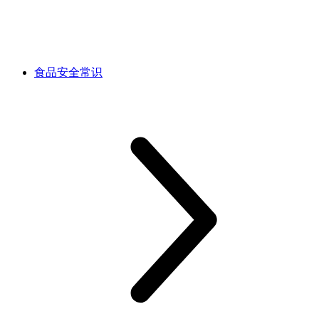
食品安全常识