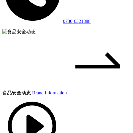
0730-6321888
食品安全动态
Brand Information