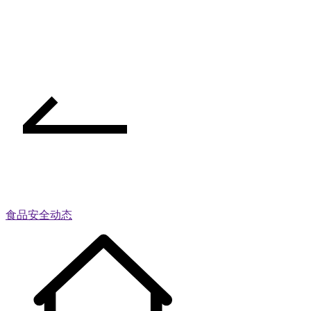
食品安全动态