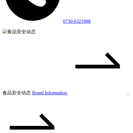
0730-6321888
食品安全动态
Brand Information