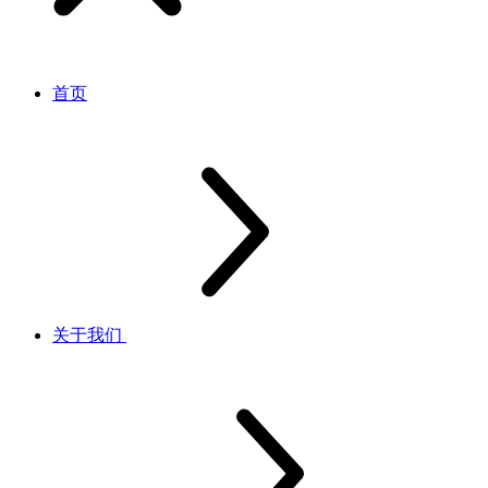
首页
关于我们