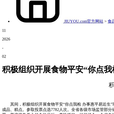
JIUYOU.com官方网站
>
食
11
2026
-
02
积极组织开展食物平安“你点我
其间，积极组织开展食物平安“你点我检 办事惠平易近生”
成品、糕点。参取投票点选7782人次。全省各级市场监管部分