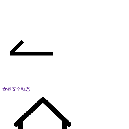
食品安全动态