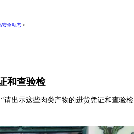
品安全动态
>
证和查验检
“请出示这些肉类产物的进货凭证和查验检