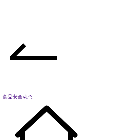
食品安全动态