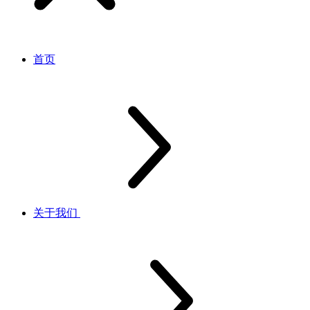
首页
关于我们