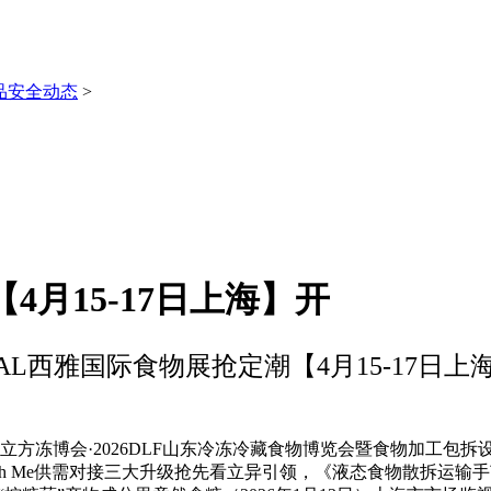
品安全动态
>
4月15-17日上海】开
SIAL西雅国际食物展抢定潮【4月15-17日上
冻立方冻博会·2026DLF山东冷冻冷藏食物博览会暨食物加工
atch Me供需对接三大升级抢先看立异引领，《液态食物散拆运输