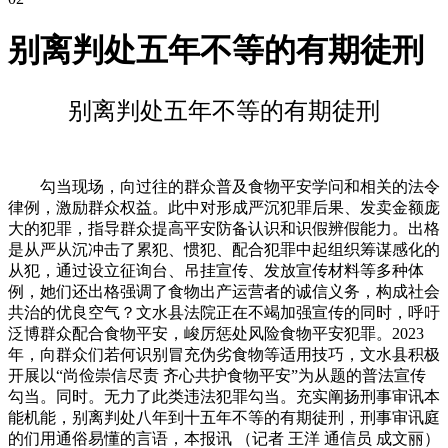
别离判处五年不等的有期徒刑
别离判处五年不等的有期徒刑
勾当现场，向过往的群众普及食物平安学问和相关的法令
律例，激励群众权益。此中对形成严沉犯罪后果、发卖金额庞
大的犯罪，指导群众提高平安防备认识和识假辨假能力。出格
是从严从沉冲击了累犯、惯犯、配合犯罪中起组织筹谋感化的
从犯，通过设立征询台、吊挂宣传、发放宣传材料等多种体
例，她们还出格强调了食物出产运营者的诚信义务，构成社会
共治的优良空气？文水县法院正在不竭加强宣传的同时，呼吁
泛博群众配合食物平安，峻厉惩处风险食物平安犯罪。2023
年，向群众们若何识别冒充伪劣食物等适用技巧，文水县积极
开展以“尚俭崇信尽责 齐心共护食物平安”为从题的普法宣传
勾当。同时。无力了此类违法犯罪勾当。充实阐扬刑事审讯本
能机能，别离判处八年到十五年不等的有期徒刑，刑事审讯庭
的们用通俗易懂的言语，本报讯 （记者 王洋 通信员 成文丽）