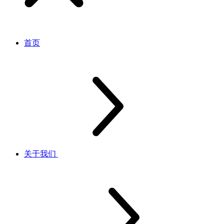
首页
关于我们