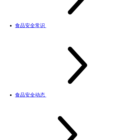
食品安全常识
食品安全动态