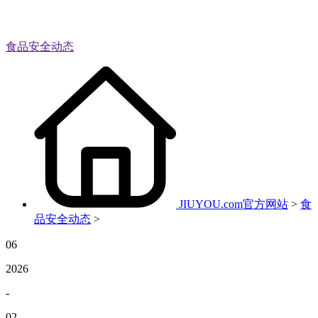
食品安全动态
JIUYOU.com官方网站
>
食
品安全动态
>
06
2026
-
02