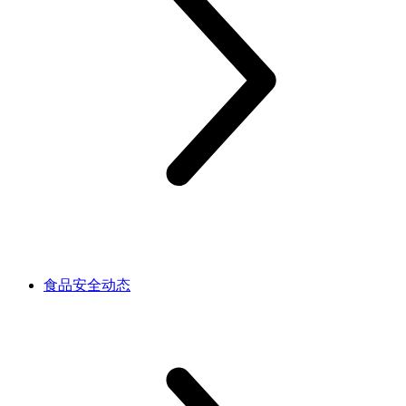
食品安全动态