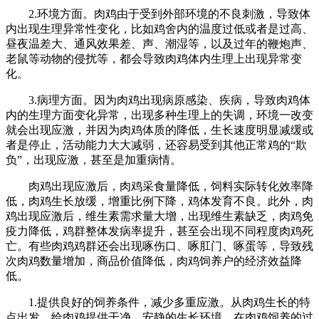
2.环境方面。肉鸡由于受到外部环境的不良刺激，导致体
内出现生理异常性变化，比如鸡舍内的温度过低或者是过高、
昼夜温差大、通风效果差、声、潮湿等，以及过年的鞭炮声、
老鼠等动物的侵扰等，都会导致肉鸡体内生理上出现异常变
化。
3.病理方面。因为肉鸡出现病原感染、疾病，导致肉鸡体
内的生理方面变化异常，出现多种生理上的失调，环境一改变
就会出现应激，并因为肉鸡体质的降低，生长速度明显减缓或
者是停止，活动能力大大减弱，还容易受到其他正常鸡的“欺
负”，出现应激，甚至是加重病情。
肉鸡出现应激后，肉鸡采食量降低，饲料实际转化效率降
低，肉鸡生长放缓，增重比例下降，鸡体发育不良。此外，肉
鸡出现应激后，维生素需求量大增，出现维生素缺乏，肉鸡免
疫力降低，鸡群整体发病率提升，甚至会出现不同程度肉鸡死
亡。有些肉鸡鸡群还会出现啄伤口、啄肛门、啄蛋等，导致残
次肉鸡数量增加，商品价值降低，肉鸡饲养户的经济效益降
低。
1.提供良好的饲养条件，减少多重应激。从肉鸡生长的特
点出发，给肉鸡提供干净、安静的生长环境，在肉鸡饲养的过