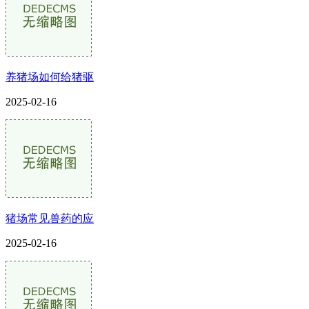
养猪场如何给猪驱
2025-02-16
猪场常见兽药的应
2025-02-16