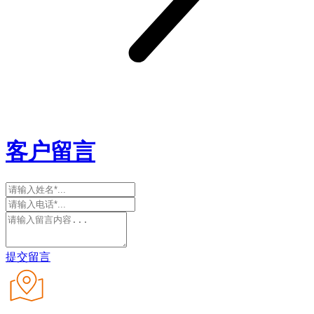
客户留言
提交留言