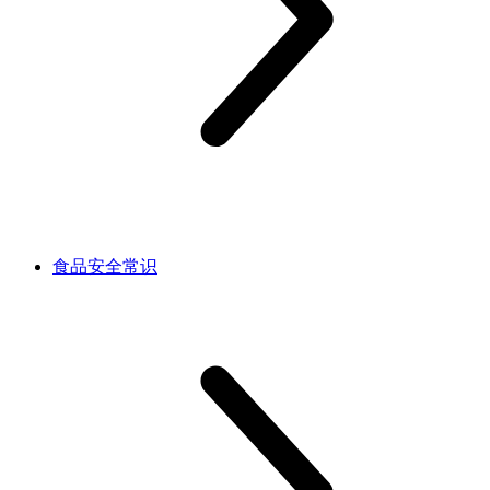
食品安全常识