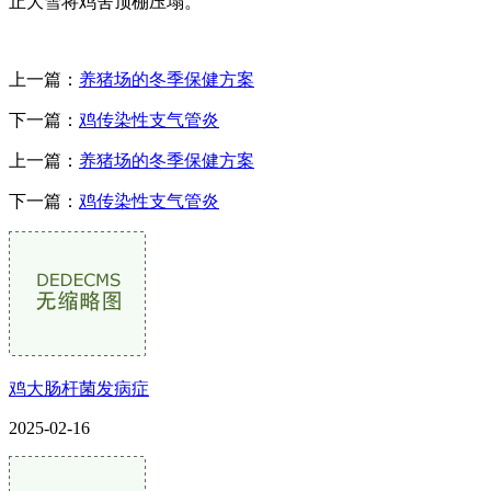
止大雪将鸡舍顶棚压塌。
上一篇：
养猪场的冬季保健方案
下一篇：
鸡传染性支气管炎
上一篇：
养猪场的冬季保健方案
下一篇：
鸡传染性支气管炎
鸡大肠杆菌发病症
2025-02-16