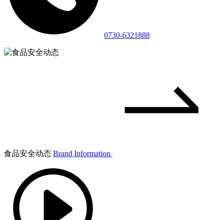
0730-6321888
食品安全动态
Brand Information