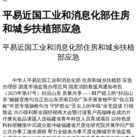
平易近国工业和消息化部住房
和城乡扶植部应急
平易近国工业和消息化部住房和城乡扶植
部应急
中华人平易近国工业和消息化部 住房和城乡扶植部 应急
办理部 国度市场监视办理总局 国度消防救援局通知布告
（2025年第47号）好品山东 质量共享——财产链上的“好品山
东”融媒宣推勾当正在山东济南启动广东开展食物平安“你点我
检”年货专项抽检勾当 守护群众“舌尖上的年味”全竞提拔 行稳
致远 2025得利斯全国经销商大会暨计谋客户高端峰会成功片
仔癀化妆品课题入选福建省青年科技人员育成项目 以特色原
料科研鞭策中式成分新冲破福建省尺度化研究院开展学问产权
公共办事工做坐调研 帮力全链条办事尺度化聊城市市场监视