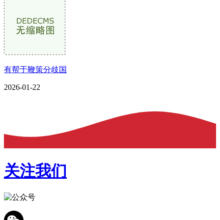
有帮于鞭策分歧国
2026-01-22
关注我们