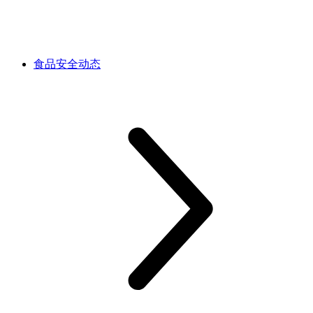
食品安全动态