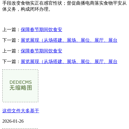
手段改变食物实正在感官性状；督促曲播电商落实食物平安从
体义务，构成闭环办理。
上一篇：
保障春节期间饮食安
下一篇：
展览展现（从场搭建、展场、展位、展厅、展台
上一篇：
保障春节期间饮食安
下一篇：
展览展现（从场搭建、展场、展位、展厅、展台
这些文件大多基于
2026-01-26