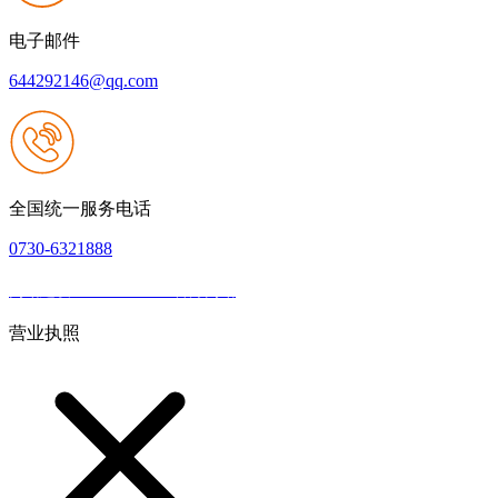
电子邮件
644292146@qq.com
全国统一服务电话
0730-6321888
网站建设：JIUYOU.com官方网站
|
网站地图
本网站支持IPV6
营业执照