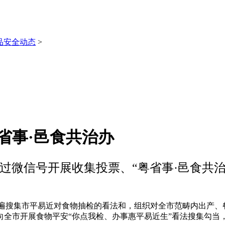
品安全动态
>
省事·邑食共治办
过微信号开展收集投票、“粤省事·邑食共
遍搜集市平易近对食物抽检的看法和，组织对全市范畴内出产、
全市开展食物平安“你点我检、办事惠平易近生”看法搜集勾当