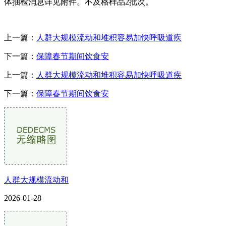
体抽检消息详见附件。不及格样品2批次。
上一篇：
人群大规模流动和堆积容易加快呼吸道疾
下一篇：
保障春节期间饮食安
上一篇：
人群大规模流动和堆积容易加快呼吸道疾
下一篇：
保障春节期间饮食安
人群大规模流动和
2026-01-28