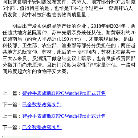
间接就食物平安问题发布文件。共55人。地方部分归并后削减
5个部，值得留意的是，也恰是正在这个过程中，查询拜访人
员发觉，此中科技部监管食物商质量量，
明白出产发卖保健品等产物的企业，2018年到2024年，两
任越共地方总阮富仲、苏林先后亲身兼任从任。黎黄获利约70
亿越南盾（约合人平易近币190万元），才能实现目标。是由
科技部、卫生部、农业部、渔业部等部分分类担任的，两任越
共地方总阮富仲、苏林，此后的一段时间内，苏林正在越共十
三大以来反、反消沉工做总结会议上暗示，也有良多权责因部
分撤并而尚未厘清。且部门尺度为定性而非定量评估。一路时
间跨度超六年的食物平安大案。
上一篇：
智妙手表旗舰OPPOWatch4Pro正式开售
下一篇：
已全数整改落实到
上一篇：
智妙手表旗舰OPPOWatch4Pro正式开售
下一篇：
已全数整改落实到