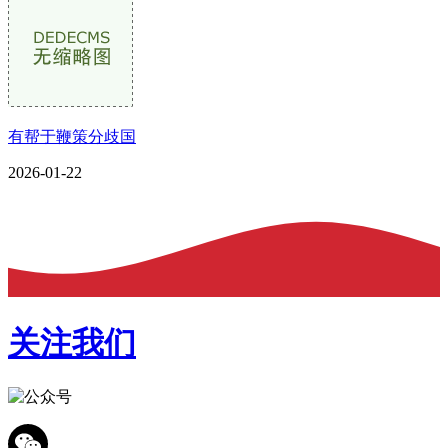
有帮于鞭策分歧国
2026-01-22
关注我们