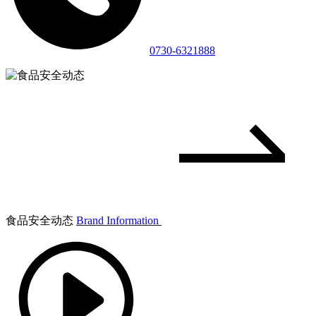
0730-6321888
食品安全动态
Brand Information