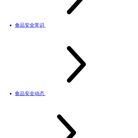
食品安全常识
食品安全动态