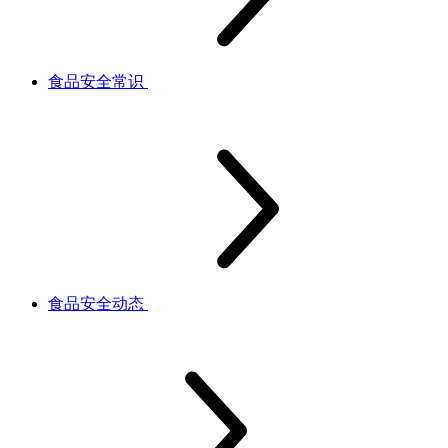
食品安全常识
食品安全动态