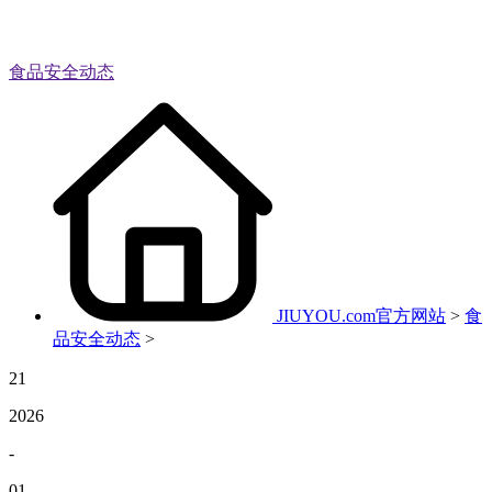
食品安全动态
JIUYOU.com官方网站
>
食
品安全动态
>
21
2026
-
01