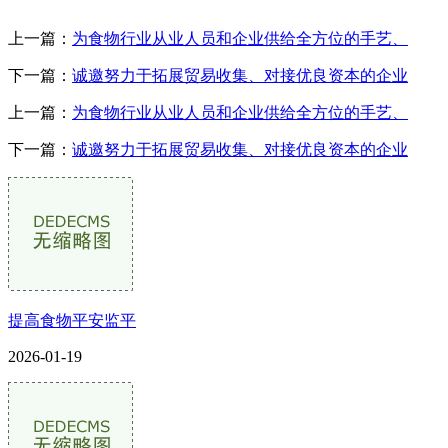
上一篇：
为食物行业从业人员和企业供给全方位的手艺、
下一篇：
诚邀努力于拓展贸易收集、对接优良资本的企业
上一篇：
为食物行业从业人员和企业供给全方位的手艺、
下一篇：
诚邀努力于拓展贸易收集、对接优良资本的企业
提高食物平安监平
2026-01-19