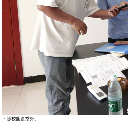
：除校园食堂外。