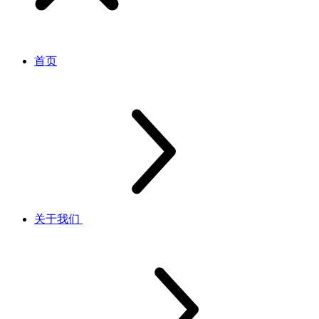
首页
关于我们