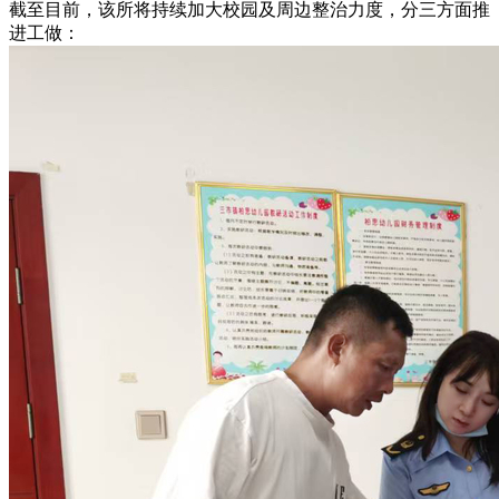
截至目前，该所将持续加大校园及周边整治力度，分三方面推
进工做：