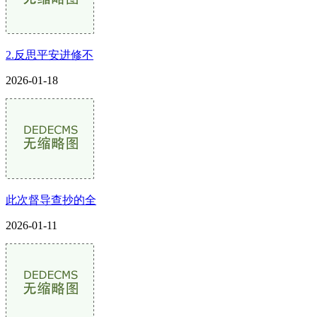
2.反思平安进修不
2026-01-18
此次督导查抄的全
2026-01-11