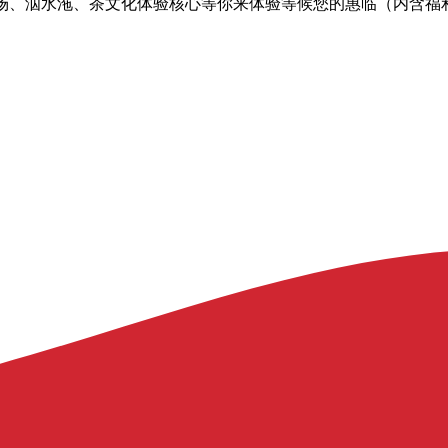
球场、泅水沲、茶文化体验核心等你来体验等候您的惠临（内含福