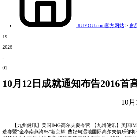
JIUYOU.com官方网站
>
食
19
2026
-
01
10月12日成就通知布告2016
10
【九州健讯】美国IMG高尔夫夏令营-【九州健讯】美国IMG高尔夫
选赛暨“金泰南燕湾杯”新京辉“曹妃甸湿地国际高尔夫俱乐部将于3