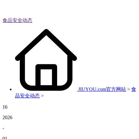
食品安全动态
JIUYOU.com官方网站
>
食
品安全动态
>
16
2026
-
01