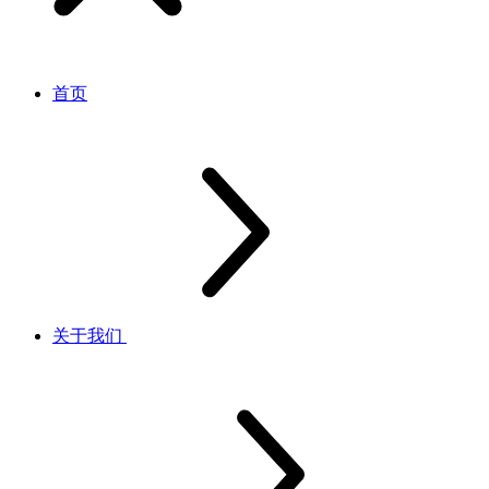
首页
关于我们