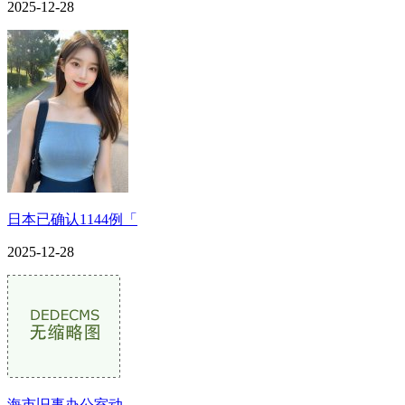
2025-12-28
日本已确认1144例「
2025-12-28
海市旧事办公室动