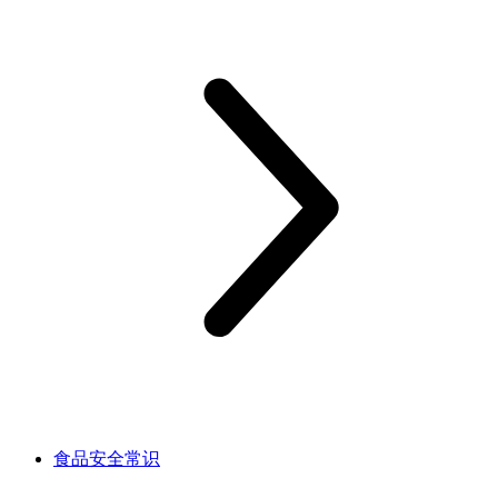
食品安全常识