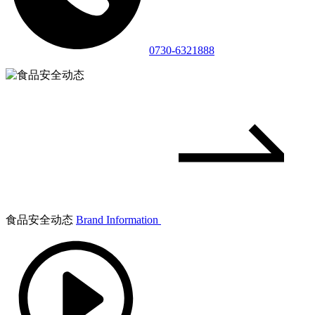
0730-6321888
食品安全动态
Brand Information