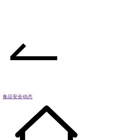
食品安全动态