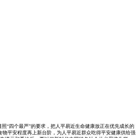
照“四个最严”的要求，把人平易近生命健康放正在优先成长的
食物平安程度再上新台阶，为人平易近群众吃得平安健康供给强