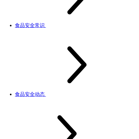
食品安全常识
食品安全动态