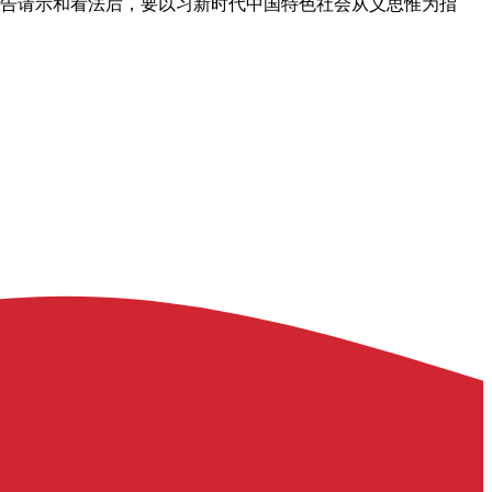
报告请示和看法后，要以习新时代中国特色社会从义思惟为指