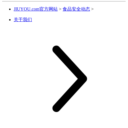
JIUYOU.com官方网站
>
食品安全动态
>
关于我们