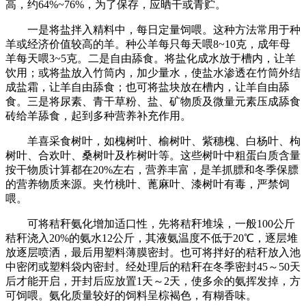
高，约64%~76%，为了保存，应晒干或青贮。
一是将盐拌入精料中，每日定量饲喂。这种方法常用于种
羊或经济价值较高的羊。种公羊每只每天喂8~10克，成年母
羊每天喂3~5克。二是自由舔食。将盐化成水放于槽内，让羊
饮用；或将盐放入竹筒内，加少量水，使盐水渗透在竹筒外结
成盐霜，让羊自由舔食；也可将盐块放在槽内，让羊自由舔
食。三是将尿素、青干草粉、盐、矿物质及微量元素压成舔食
砖给羊舔食，起到多种营养补充作用。
羊喜采食树叶，如槐树叶、榆树叶、紫穗槐、白杨叶、枸
树叶、合欢叶、桑树叶及柞树叶等。这些树叶中粗蛋白质含量
按干物质计算都在20%左右，营养丰富，是羊抓膘和冬季保膘
的营养物质来源。夹竹桃叶、蓖麻叶、漆树叶有毒，严禁饲
喂。
可将秸秆氨化增加适口性，先将秸秆堆垛，一般100公斤
秸秆浇入20%的氨水12公斤，其液氨温度不低于20℃，逐层堆
放逐层喷洒，最后用塑料薄膜密封。也可将拌好的秸秆放入池
中密闭或塑料袋内密封。经处理后的秸秆在冬季密封45～50天
后才能开启，开封后应放置1天～2天，使多余的氨挥发掉，方
可饲喂。氨化质量较好的饲料呈棕褐色，有糊香味。