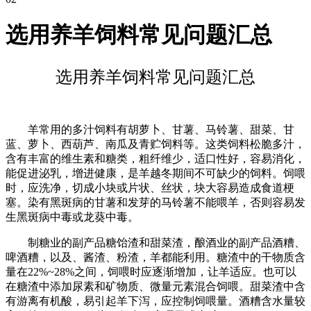
选用养羊饲料常见问题汇总
选用养羊饲料常见问题汇总
羊常用的多汁饲料有胡萝卜、甘薯、马铃薯、甜菜、甘
蓝、萝卜、西葫芦、南瓜及青贮饲料等。这类饲料松脆多汁，
含有丰富的维生素和糖类，粗纤维少，适口性好，容易消化，
能促进泌乳，增进健康，是羊越冬期间不可缺少的饲料。饲喂
时，应洗净，切成小块或片状、丝状，块大容易造成食道梗
塞。染有黑斑病的甘薯和发芽的马铃薯不能喂羊，否则容易发
生黑斑病中毒或龙葵中毒。
制糖业的副产品糖饴渣和甜菜渣，酿酒业的副产品酒糟、
啤酒糟，以及、酱渣、粉渣，羊都能利用。糖渣中的干物质含
量在22%~28%之间，饲喂时应逐渐增加，让羊适应。也可以
在糖渣中添加尿素和矿物质、微量元素混合饲喂。甜菜渣中含
有游离有机酸，易引起羊下泻，应控制饲喂量。酒糟含水量较