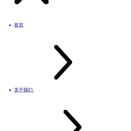
首页
关于我们