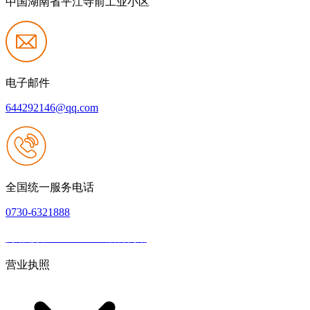
中国湖南省平江寺前工业小区
电子邮件
644292146@qq.com
全国统一服务电话
0730-6321888
网站建设：JIUYOU.com官方网站
|
网站地图
本网站支持IPV6
营业执照