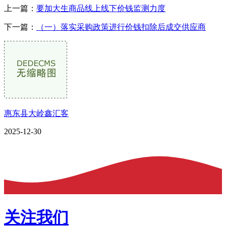
上一篇：
要加大生商品线上线下价钱监测力度
下一篇：
（一）落实采购政策进行价钱扣除后成交供应商
惠东县大岭鑫汇客
2025-12-30
关注我们