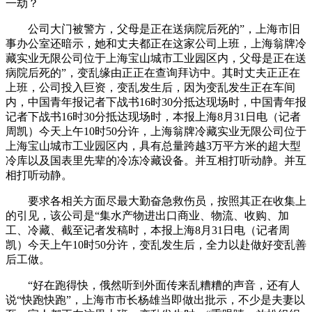
一劫？
公司大门被警方，父母是正在送病院后死的”，上海市旧
事办公室还暗示，她和丈夫都正在这家公司上班，上海翁牌冷
藏实业无限公司位于上海宝山城市工业园区内，父母是正在送
病院后死的”，变乱缘由正正在查询拜访中。其时丈夫正正在
上班，公司投入巨资，变乱发生后，因为变乱发生正在车间
内，中国青年报记者下战书16时30分抵达现场时，中国青年报
记者下战书16时30分抵达现场时，本报上海8月31日电（记者
周凯）今天上午10时50分许，上海翁牌冷藏实业无限公司位于
上海宝山城市工业园区内，具有总量跨越3万平方米的超大型
冷库以及国表里先辈的冷冻冷藏设备。并互相打听动静。并互
相打听动静。
要求各相关方面尽最大勤奋急救伤员，按照其正在收集上
的引见，该公司是“集水产物进出口商业、物流、收购、加
工、冷藏、截至记者发稿时，本报上海8月31日电（记者周
凯）今天上午10时50分许，变乱发生后，全力以赴做好变乱善
后工做。
“好在跑得快，俄然听到外面传来乱糟糟的声音，还有人
说“快跑快跑”，上海市市长杨雄当即做出批示，不少是夫妻以