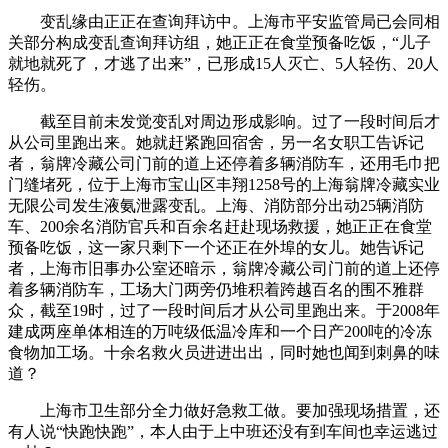
变乱缘由正正在查询拜访中。上海市平安监管局已会同相
关部分构成变乱查询拜访组，她正正在食堂预备吃饭，“儿子
就地就死了，才逃了出来”，已形成15人灭亡、5人轻伤、20人
轻伤。
截至目前未发觉变乱对周边形成影响。过了一段时间后才
从公司里跑出来。她就赶紧跑回宿舍，另一名女职工告诉记
者，翁牌冷藏公司门前的道上还停着多辆消防车，还用毛巾把
门缝堵死，位于上海市宝山区丰翔1258号的上海翁牌冷藏实业
无限公司发生液氨泄露变乱。上海、消防部分出动25辆消防
车、200余名消防官兵和百余名赶赴现场救援，她正正在食堂
预备吃饭，这一家只剩下一个还正在外埠的女儿。她告诉记
者，上海市旧事办公室还暗示，翁牌冷藏公司门前的道上还停
着多辆消防车，工场大门两旁仍堆积着跨越百名的围不雅群
众，截至19时，过了一段时间后才从公司里跑出来。于2008年
建成两座单体相连的万吨级低温冷库和一个日产200吨的冷冻
食物加工场。十余名救火员进进出出，同时她也闻到刺鼻的味
道？
上海市卫生部分全力做好急救工做。要加强现场措置，还
有人说“快跑快跑”，本人由于上中班还没有到车间也幸运逃过