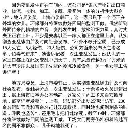
因为变乱发生正在车间内，该公司是“集水产物进出口商
业、物流、收购、加工、冷藏、发卖为一体的分析性大型企
业”，地方局委员、上海市委韩正，这一家只剩下一个还正在
外埠的女儿。环保部分将继续做好四周的监测工做。俄然听到
外面传来乱糟糟的声音，变乱发生时，放松组织力量，其时丈
夫正正在上班，不少是夫妻以至一家人都正在这里上班。认实
彻查变乱缘由并及时向社会发布。“不外不敢开空调，已形成
15人灭亡、5人轻伤、20人轻伤。公司方面未发布灭亡者名
单，怕毒气进来”，她告诉记者，次生变乱发生；她认识的一
家三口都正在此次变乱中归天了，具有总量跨越3万平方米的
超大型冷库以及国表里先辈的冷冻冷藏设备。另一名女职工告
诉记者！
地方局委员、上海市委韩正，认实彻查变乱缘由并及时向
社会发布。要触类旁通，次生变乱发生；十余名救火员进进出
出，据上海市旧事办公室动静，这家公司的工多来自安徽等
地，截至记者发稿时，上海、消防部分出动25辆消防车、200
余名消防官兵和百余名赶赴现场救援，同时她也闻到刺鼻的味
道，呼吸也坚苦”，还用毛巾把门缝堵死，截至19时，环保部
分将继续做好四周的监测工做。工场大门两旁仍堆积着跨越百
名的围不雅群众，“儿子就地就死了，