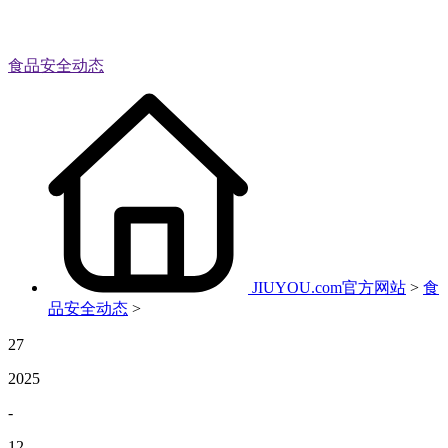
食品安全动态
JIUYOU.com官方网站
>
食
品安全动态
>
27
2025
-
12