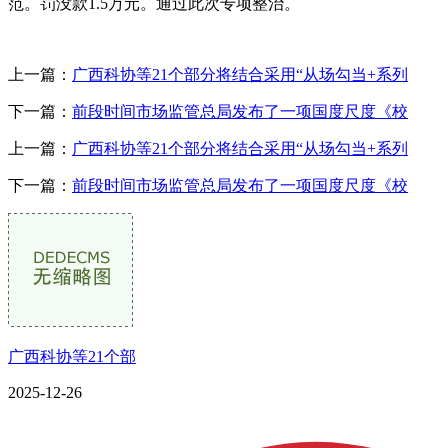
范。罚没款1.5万元。通过此次专项整治。
上一篇：
广西科协等21个部分将结合采用“从场勾当+系列
下一篇：
前段时间市场监管总局发布了一项国度尺度《校
上一篇：
广西科协等21个部分将结合采用“从场勾当+系列
下一篇：
前段时间市场监管总局发布了一项国度尺度《校
广西科协等21个部
2025-12-26