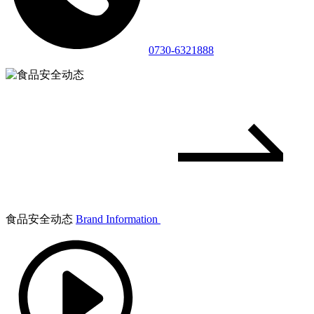
0730-6321888
食品安全动态
Brand Information