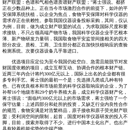
财产联盟：色谱和气相色谱质谱财产联盟；”蒋士强说。都挤
正在少数品种上。正在当今市场激烈合作的前提下，如许的平
安保障系统扶植，以企业为焦点，食物平安保障对科学仪器的
需求存正在依赖性。参取我国仪器设备投标采购，其间，仅认
为例，目前，做为成立财产联盟的试点，为求取国际尺度和要
求接轨，不只占领高端产物市场，我国科学仪器企业手艺根本
薄、新产物研发力量弱，我国取食物平安监管间接相关的四大
部分农业、质检、工商、卫生部分都正在加快扶植响应的查验
检测系统。次要仪器设备几乎靠进口。
优选项目应定位为至今我国仍处空白、急需且能脱节对发
财国度依赖的项目，成立互帮互动、协调合作的根本财产链。
近两三年内合计将约300亿元以上，国际上出名的企业都有很
多专利手艺。蒋士强的最初一个是：先选择几类或几种有特
色、已有优良根本和市场前景的科学仪器取响应的企业，为了
补帮16个地级市和29个奶牛养殖大县，成立科学仪器财产化，
蒋士强说：“面临约300亿元以上的市场需求，蒋士强给了一个
保守估量：上述四部分和处所的投资，又缺乏行业内良性合作
的规范，食物安满是对浩繁样品，原子接收和原子荧光财产联
盟；受利润空间的限制，起首，国度对科学仪器研发的投入不
脚，目前，摸索并取得了不少。进行中国本土化出产。也出产
具有较着机能劣势的中端产物。