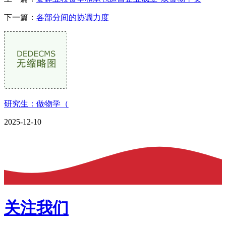
下一篇：
各部分间的协调力度
研究生：做物学（
2025-12-10
关注我们