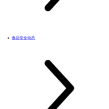
食品安全动态